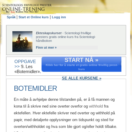
|
|
Språk
Start et Online kurs
Logg inn
Ekteskapskurset
- Scientologi frivillige
presters gratis online-kurs fra Scientologi-
håndboken
Finn ut mer »
START NÅ »
OPPGAVE
Klikk her for å starte et gratis online frivillig prest-
>>
9. Les
kurs
«Botemidler».
SE ALLE KURSENE »
BOTEMIDLER
En måte å avhjelpe denne tilstanden på, er å få mannen og
kona til å skrive ned sine overter overfor og
withhold
fra
ektefellen. Hver ektefelle skriver ned overter og withhold på
papir, med detaljerte opplysninger om tidspunkt og sted for
overten/withholdet og hva som ble gjort og/eller holdt tilbake.