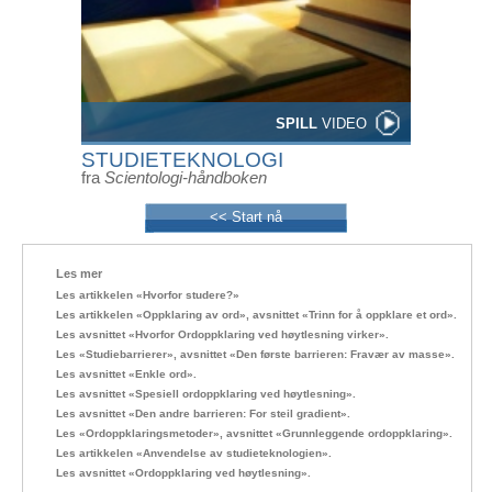
SPILL
VIDEO
STUDIETEKNOLOGI
fra
Scientologi-håndboken
<< Start nå
Les mer
Les artikkelen «Hvorfor studere?»
Les artikkelen «Oppklaring av ord», avsnittet «Trinn for å oppklare et ord».
Les avsnittet «Hvorfor Ordoppklaring ved høytlesning virker».
Les «Studiebarrierer», avsnittet «Den første barrieren: Fravær av masse».
Les avsnittet «Enkle ord».
Les avsnittet «Spesiell ordoppklaring ved høytlesning».
Les avsnittet «Den andre barrieren: For steil gradient».
Les «Ordoppklaringsmetoder», avsnittet «Grunnleggende ordoppklaring».
Les artikkelen «Anvendelse av studieteknologien».
Les avsnittet «Ordoppklaring ved høytlesning».