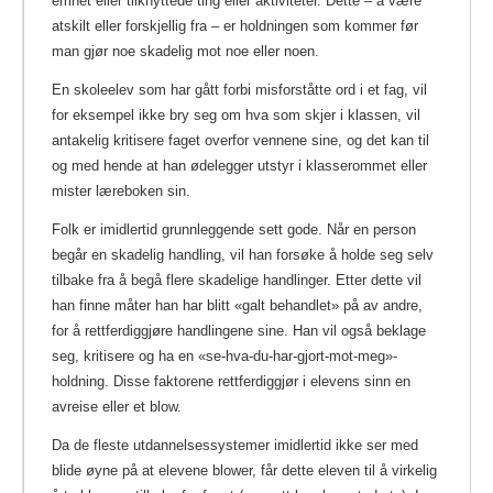
emnet eller tilknyttede ting eller aktiviteter. Dette – å være
atskilt eller forskjellig fra – er holdningen som kommer før
man gjør noe skadelig mot noe eller noen.
En skoleelev som har gått forbi misforståtte ord i et fag, vil
for eksempel ikke bry seg om hva som skjer i klassen, vil
antakelig kritisere faget overfor vennene sine, og det kan til
og med hende at han ødelegger utstyr i klasserommet eller
mister læreboken sin.
Folk er imidlertid grunnleggende sett gode. Når en person
begår en skadelig handling, vil han forsøke å holde seg selv
tilbake fra å begå flere skadelige handlinger. Etter dette vil
han finne måter han har blitt «galt behandlet» på av andre,
for å rettferdiggjøre handlingene sine. Han vil også beklage
seg, kritisere og ha en «se-hva-du-har-gjort-mot-meg»-
holdning. Disse faktorene rettferdiggjør i elevens sinn en
avreise eller et blow.
Da de fleste utdannelsessystemer imidlertid ikke ser med
blide øyne på at elevene blower, får dette eleven til å virkelig