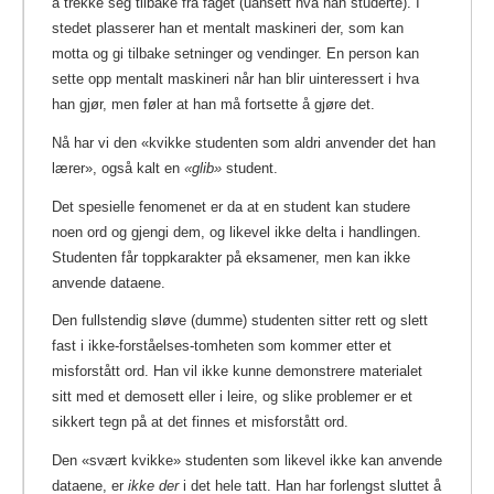
å trekke seg tilbake fra faget (uansett hva han studerte). I
stedet plasserer han et mentalt maskineri der, som kan
motta og gi tilbake setninger og vendinger. En person kan
sette opp mentalt maskineri når han blir uinteressert i hva
han gjør, men føler at han må fortsette å gjøre det.
Nå har vi den «kvikke studenten som aldri anvender det han
lærer», også kalt en
«glib»
student.
Det spesielle fenomenet er da at en student kan studere
noen ord og gjengi dem, og likevel ikke delta i handlingen.
Studenten får toppkarakter på eksamener, men kan ikke
anvende dataene.
Den fullstendig sløve (dumme) studenten sitter rett og slett
fast i ikke-forståelses-tomheten som kommer etter et
misforstått ord. Han vil ikke kunne demonstrere materialet
sitt med et demosett eller i leire, og slike problemer er et
sikkert tegn på at det finnes et misforstått ord.
Den «svært kvikke» studenten som likevel ikke kan anvende
dataene, er
ikke der
i det hele tatt. Han har forlengst sluttet å