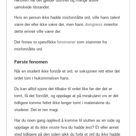
faktoren når det gjelder dumhet og mange andre
uønskede tilstander.
Hvis en person ikke hadde misforståtte ord, ville hans
talent
være der eller ikke være der, men hans
doingness
innenfor
dette emnet ville være der.
Det finnes to spesifikke
fenomener
som stammer fra
misforståtte ord.
Første fenomen
Når en student ikke forstår et ord, er seksjonen rett etter det
ordet tom i hukommelsen hans.
Du kan alltid spore det tilbake til ordet like før der det er
tomt, få det forstått, og oppdage at på mirakuløst vis er det
tidligere tomme feltet ikke lenger tomt i materialene du
studerer. Det er ren magi.
Har du noen gang opplevd å komme til slutten av en side og
oppdage at du ikke visste hva du hadde lest? Et eller annet
sted tidligere på den siden gikk du forbi et ord du ikke hadde