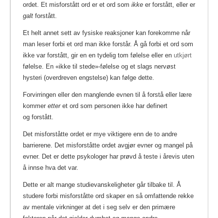
ordet. Et misforstått ord er et ord som
ikke
er forstått, eller er
galt
forstått.
Et helt annet sett av fysiske reaksjoner kan forekomme når
man leser forbi et ord man ikke forstår. Å gå forbi et ord som
ikke var forstått, gir en en tydelig tom følelse eller en
utkjørt
følelse. En «ikke til stede»-følelse og et slags nervøst
hysteri (overdreven engstelse) kan følge dette.
Forvirringen eller den manglende evnen til å forstå eller lære
kommer
etter
et ord som personen ikke har definert
og forstått.
Det misforståtte ordet er mye viktigere enn de to andre
barrierene. Det misforståtte ordet avgjør evner og mangel på
evner. Det er dette psykologer har prøvd å teste i årevis uten
å innse hva det var.
Dette er alt mange studievanskeligheter går tilbake til. Å
studere forbi misforståtte ord skaper en så omfattende rekke
av mentale virkninger at det i seg selv er den primære