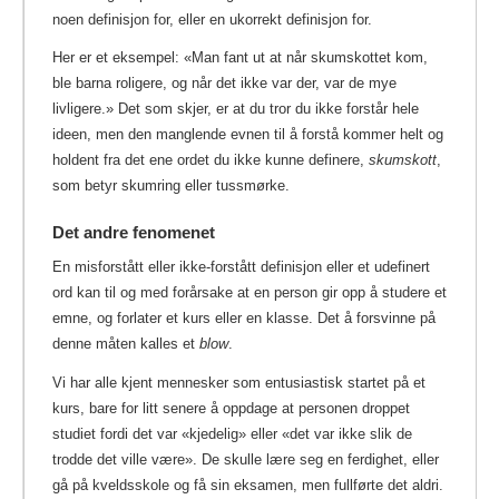
noen definisjon for, eller en ukorrekt definisjon for.
Her er et eksempel: «Man fant ut at når skumskottet kom,
ble barna roligere, og når det ikke var der, var de mye
livligere.» Det som skjer, er at du tror du ikke forstår hele
ideen, men den manglende evnen til å forstå kommer helt og
holdent fra det ene ordet du ikke kunne definere,
skumskott
,
som betyr skumring eller tussmørke.
Det andre fenomenet
En misforstått eller ikke-forstått definisjon eller et udefinert
ord kan til og med forårsake at en person gir opp å studere et
emne, og forlater et kurs eller en klasse. Det å forsvinne på
denne måten kalles et
blow
.
Vi har alle kjent mennesker som entusiastisk startet på et
kurs, bare for litt senere å oppdage at personen droppet
studiet fordi det var «kjedelig» eller «det var ikke slik de
trodde det ville være». De skulle lære seg en ferdighet, eller
gå på kveldsskole og få sin eksamen, men fullførte det aldri.