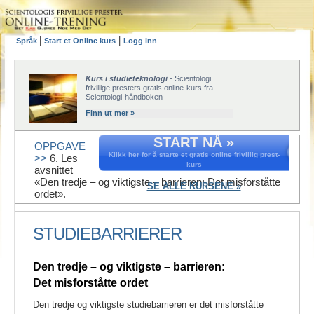
|
|
Språk
Start et Online kurs
Logg inn
Kurs i studieteknologi
- Scientologi
frivillige presters gratis online-kurs fra
Scientologi-håndboken
Finn ut mer »
START NÅ »
OPPGAVE
Klikk her for å starte et gratis online frivillig prest-
>>
6. Les
kurs
avsnittet
«Den tredje – og viktigste – barrieren: Det misforståtte
SE ALLE KURSENE »
ordet».
STUDIEBARRIERER
Den tredje – og viktigste – barrieren:
Det misforståtte ordet
Den tredje og viktigste studiebarrieren er det misforståtte