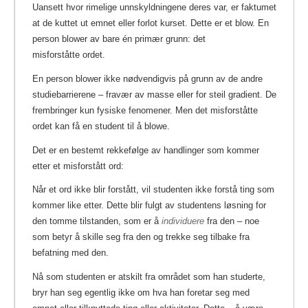
Uansett hvor rimelige unnskyldningene deres var, er faktumet
at de kuttet ut emnet eller forlot kurset. Dette er et blow. En
person blower av bare én primær grunn: det
misforståtte ordet.
En person blower ikke nødvendigvis på grunn av de andre
studiebarrierene – fravær av masse eller for steil gradient. De
frembringer kun fysiske fenomener. Men det misforståtte
ordet kan få en student til å blowe.
Det er en bestemt rekkefølge av handlinger som kommer
etter et misforstått ord:
Når et ord ikke blir forstått, vil studenten ikke forstå ting som
kommer like etter. Dette blir fulgt av studentens løsning for
den tomme tilstanden, som er å
individuere
fra den – noe
som betyr å skille seg fra den og trekke seg tilbake fra
befatning med den.
Nå som studenten er atskilt fra området som han studerte,
bryr han seg egentlig ikke om hva han foretar seg med