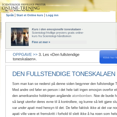
|
|
Språk
Start et Online kurs
Logg inn
Kurs i den emosjonelle toneskalaen
-
Scientologi frivillige presters gratis online-
kurs fra Scientologi-håndboken
Finn ut mer »
OPPGAVE >>
3. Les «Den fullstendige
Klikk her fo
toneskalaen».
DEN FULLSTENDIGE TONESKALAEN
Som man kan se nederst på denne siden begynner den fullstendige To
Med andre ord føler en person i det hele tatt ingen emosjon overfor 
den amerikanske holdningen angående
atombomben
.
Noe de burde h
så langt utenfor deres evne til å kontrollere, og kunne så lett gjøre s
var
under apati
med hensyn til det. De følte faktisk ikke at det var no
apati ville være et fremskritt i forhold til slett ikke å ha noen som he