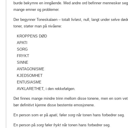
burde bekymre en inngående. Med andre ord befinner mennesker seg f
mange emner og problemer.
Der begynner Toneskalaen – totalt livløst, null, langt under selve død
toner, støter man på nivåene:
KROPPENS DØD
APATI
SORG
FRYKT
SINNE
ANTAGONISME
KJEDSOMHET
ENTUSIASME
AVKLARETHET, i den rekkefølgen.
Det finnes mange mindre trinn mellom disse tonene, men en som ve
bør definitivt kjenne disse bestemte emosjonene.
En person som er på
apati,
føler
sorg
når tonen hans forbedrer seg.
En person på
sorg
føler
frykt
når tonen hans forbedrer seg.