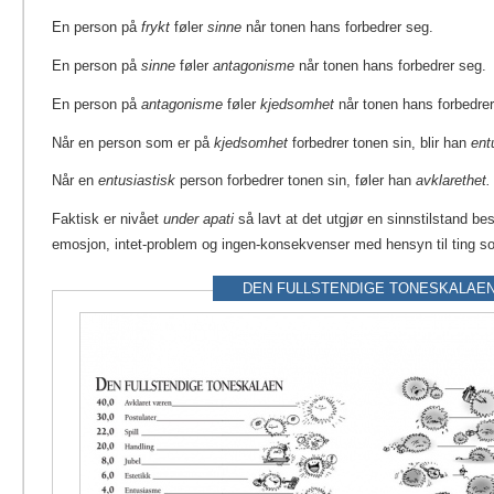
En person på
frykt
føler
sinne
når tonen hans forbedrer seg.
En person på
sinne
føler
antagonisme
når tonen hans forbedrer seg.
En person på
antagonisme
føler
kjedsomhet
når tonen hans forbedrer
Når en person som er på
kjedsomhet
forbedrer tonen sin, blir han
ent
Når en
entusiastisk
person forbedrer tonen sin, føler han
avklarethet.
Faktisk er nivået
under apati
så lavt at det utgjør en sinnstilstand be
emosjon, intet-problem og ingen-konsekvenser med hensyn til ting som 
DEN FULLSTENDIGE TONESKALAE