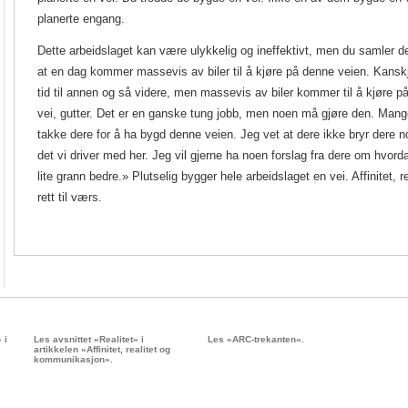
planerte engang.
Dette arbeidslaget kan være ulykkelig og ineffektivt, men du samler de
at en dag kommer massevis av biler til å kjøre på denne veien. Kanskje
tid til annen og så videre, men massevis av biler kommer til å kjøre 
vei, gutter. Det er en ganske tung jobb, men noen må gjøre den. Man
takke dere for å ha bygd denne veien. Jeg vet at dere ikke bryr dere n
det vi driver med her. Jeg vil gjerne ha noen forslag fra dere om hvo
lite grann bedre.» Plutselig bygger hele arbeidslaget en vei. Affinitet,
rett til værs.
 i
Les avsnittet «Realitet» i
Les «ARC-trekanten».
artikkelen «Affinitet, realitet og
kommunikasjon».