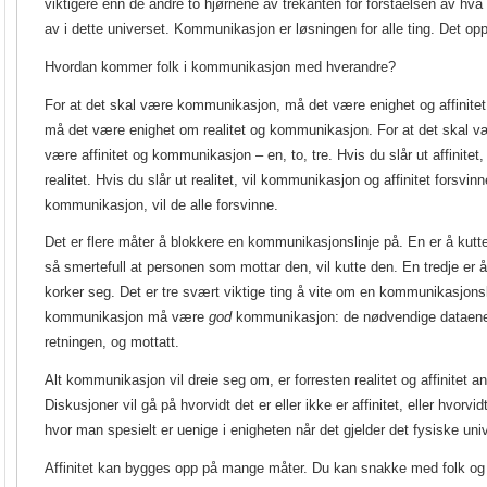
viktigere enn de andre to hjørnene av trekanten for forståelsen av hva
av i dette universet. Kommunikasjon er løsningen for alle ting. Det opp
Hvordan kommer folk i kommunikasjon med hverandre?
For at det skal være kommunikasjon, må det være enighet og affinitet. 
må det være enighet om realitet og kommunikasjon. For at det skal væ
være affinitet og kommunikasjon – en, to, tre. Hvis du slår ut affinite
realitet. Hvis du slår ut realitet, vil kommunikasjon og affinitet forsvinn
kommunikasjon, vil de alle forsvinne.
Det er flere måter å blokkere en kommunikasjonslinje på. En er å kutt
så smertefull at personen som mottar den, vil kutte den. En tredje er
korker seg. Det er tre svært viktige ting å vite om en kommunikasjons
kommunikasjon må være
god
kommunikasjon: de nødvendige dataene
retningen, og mottatt.
Alt kommunikasjon vil dreie seg om, er forresten realitet og affinitet 
Diskusjoner vil gå på hvorvidt det er eller ikke er affinitet, eller hvorvid
hvor man spesielt er uenige i enigheten når det gjelder det fysiske uni
Affinitet kan bygges opp på mange måter. Du kan snakke med folk og 