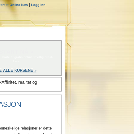
|
tart et Online kurs
Logg inn
START NÅ »
 starte et gratis online frivillig prest-
kurs
E ALLE KURSENE »
finitet, realitet og
KASJON
nneskelige relasjoner er dette