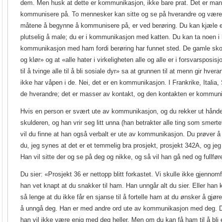
dem. Men husk at dette er kommunikasjon, ikke bare prat. Det er ma
kommunisere på. To mennesker kan sitte og se på hverandre og være
måtene å begynne å kommunisere på, er ved berøring. Du kan kjæle e
plutselig å male; du er i kommunikasjon med katten. Du kan ta noen i 
kommunikasjon med ham fordi berøring har funnet sted. De gamle sk
og klør» og at «alle hater i virkeligheten alle og alle er i forsvarsposisjo
til å tvinge alle til å bli sosiale dyr» sa at grunnen til at menn gir hver
ikke har våpen i de. Nei, det er en kommunikasjon. I Frankrike, Italia
de hverandre; det er masser av kontakt, og den kontakten er kommun
Hvis en person er svært ute av kommunikasjon, og du rekker ut hånd
skulderen, og han vrir seg litt unna (han betrakter alle ting som smerte
vil du finne at han også verbalt er ute av kommunikasjon. Du prøver å 
du, jeg synes at det er et temmelig bra prosjekt, prosjekt 342A, og jeg
Han vil sitte der og se på deg og nikke, og så vil han gå ned og fullfør
Du sier: «Prosjekt 36 er nettopp blitt forkastet. Vi skulle ikke gjennomf
han vet knapt at du snakker til ham. Han unngår alt du sier. Eller han 
så lenge at du ikke får en sjanse til å fortelle ham at du ønsker å gjø
å unngå deg. Han er med andre ord ute av kommunikasjon med deg. Derf
han vil ikke være enig med deg heller. Men om du kan få ham til å bli e