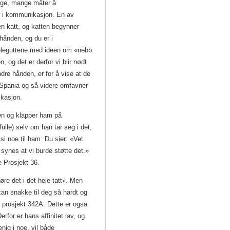
nge, mange måter å
 i kommunikasjon. En av
n katt, og katten begynner
hånden, og du er i
oleguttene med ideen om «nebb
n, og det er derfor vi blir nødt
andre hånden, er for å vise at de
, Spania og så videre omfavner
ikasjon.
en og klapper ham på
fulle) selv om han tar seg i det,
si noe til ham: Du sier: «Vet
 synes at vi burde støtte det.»
e Prosjekt 36.
øre det i det hele tatt». Men
kan snakke til deg så hardt og
re prosjekt 342A. Dette er også
or er hans affinitet lav, og
nig i noe, vil både