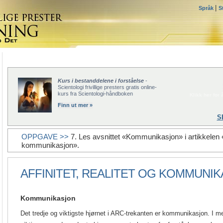
|
Språk
S
Kurs i bestanddelene i forståelse
-
Scientologi frivillige presters gratis online-
kurs fra Scientologi-håndboken
Klikk her for å
Finn ut mer »
S
OPPGAVE >>
7. Les avsnittet «Kommunikasjon» i artikkelen «Af
kommunikasjon».
AFFINITET, REALITET OG KOMMUNI
Kommunikasjon
Det tredje og viktigste hjørnet i ARC-trekanten er kommunikasjon. I me