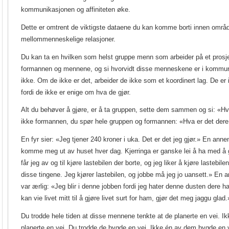
kommunikasjonen og affiniteten øke.
Dette er omtrent de viktigste dataene du kan komme borti innen områ
mellommenneskelige relasjoner.
Du kan ta en hvilken som helst gruppe menn som arbeider på et prosjek
formannen og mennene, og si hvorvidt disse menneskene er i kommun
ikke. Om de ikke er det, arbeider de ikke som et koordinert lag. De e
fordi de ikke er enige om hva de gjør.
Alt du behøver å gjøre, er å ta gruppen, sette dem sammen og si: «Hv
ikke formannen, du spør hele gruppen og formannen: «Hva er det dere
En fyr sier: «Jeg tjener 240 kroner i uka. Det er det jeg gjør.» En annen 
komme meg ut av huset hver dag. Kjerringa er ganske lei å ha med å 
får jeg av og til kjøre lastebilen der borte, og jeg liker å kjøre lastebil
disse tingene. Jeg kjører lastebilen, og jobbe må jeg jo uansett.» En
var ærlig: «Jeg blir i denne jobben fordi jeg hater denne dusten dere 
kan vie livet mitt til å gjøre livet surt for ham, gjør det meg jaggu glad.
Du trodde hele tiden at disse mennene tenkte at de planerte en vei.
Ik
planerte en vei. Du trodde de bygde en vei. Ikke én av dem bygde en 