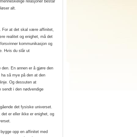
 menneskelige relasjoner består
løser alt.
For at det skal være affinitet,
re realitet og enighet, må det
t, forsvinner kommunikasjon og
e. Hvis du slår ut
e den. En annen er å gjøre den
 å ha så mye på den at den
linje. Og dessuten at
 sendt i den nødvendige
angående det fysiske universet.
t det er eller ikke er enighet, og
verset.
bygge opp en affinitet med