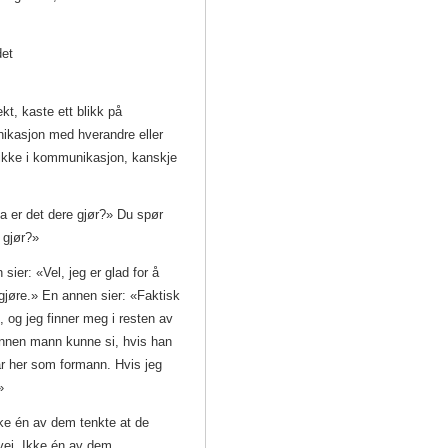
det
t, kaste ett blikk på
ikasjon med hverandre eller
r ikke i kommunikasjon, kanskje
a er det dere gjør?» Du spør
 gjør?»
sier: «Vel, jeg er glad for å
gjøre.» En annen sier: «Faktisk
en, og jeg finner meg i resten av
 annen mann kunne si, hvis han
har her som formann. Hvis jeg
»
ke én av dem tenkte at de
vei. Ikke én av dem