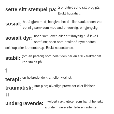
å effektivt sette sitt preg på.
sette sitt stempel på:
Brukt figurativt.
har å gjøre med, hengivenhet til eller karakterisert ved
sosial:
vennlig samkvem med andre; vennlig; omgjengelig.
noen som lever, eller er tilbøyelig til å leve i
sosialt dyr:
samfunn; noen som ønsker å nyte andres
selskap eller kameratskap. Brukt nedsettende.
(om en person) som hele tiden har en stø karakter det
stabil:
kan stoles på.
t
en helbredende kraft eller kvalitet.
terapi:
stor pine; alvorlige prøvelser eller lidelser.
traumatisk:
u
involvert i aktiviteter som har til hensikt
undergravende:
å underminere eller felle en autoritet.