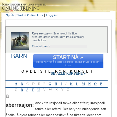
|
|
Språk
Start et Online kurs
Logg inn
Kurs om barn
- Scientologi frivillige
presters gratis online-kurs fra Scientologi-
håndboken
Finn ut mer »
BARN
START NÅ »
Klikk her for å starte et gratis online frivillig prest-
kurs
ORDLISTE FOR KURSET
SE ALLE KURSENE »
A
B
C
D
E
F
G
H
I
J
K
L
M
N
O
P
Q
R
S
T
U
V
W
X
Y
Z
a
avvik fra rasjonell tanke eller atferd; irrasjonell
aberrasjon:
tanke eller atferd. Det betyr grunnleggende sett
å feile, å gjøre tabber eller mer spesifikt å ha fikserte ideer som