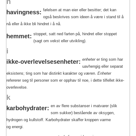
h
følelsen at man eier eller besitter; det kan
havingness:
også beskrives som ideen å være i stand til å
nå eller å ikke bli hindret i å nå.
stoppet, satt ned farten på, hindret eller stoppet
hemmet:
(sagt om vekst eller utvikling).
i
enheter
er ting som har
ikke-overlevelsesenheter:
uavhengig eller separat
eksistens; ting som har distinkt karakter og væren.
Enheter
refererer seg til personer som er opphav til noe, i dette tilfellet ikke-
overlevelse.
k
en av flere substanser i matvarer (slik
karbohydrater:
som sukker) bestående av oksygen,
hydrogen og kullstoff. Karbohydrater skaffer kroppen varme
og energi.