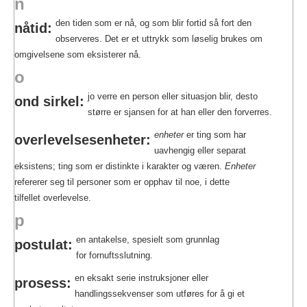
n
den tiden som er nå, og som blir fortid så fort den
nåtid:
observeres. Det er et uttrykk som løselig brukes om
omgivelsene som eksisterer nå.
o
jo verre en person eller situasjon blir, desto
ond sirkel:
større er sjansen for at han eller den forverres.
enheter
er ting som har
overlevelsesenheter:
uavhengig eller separat
eksistens; ting som er distinkte i karakter og væren.
Enheter
refererer seg til personer som er opphav til noe, i dette
tilfellet overlevelse.
p
en antakelse, spesielt som grunnlag
postulat:
for fornuftsslutning.
en eksakt serie instruksjoner eller
prosess:
handlingssekvenser som utføres for å gi et