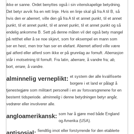
ikke er sanne. Ordet benyttes også i sin vitenskapelige betydning.
Det betyr avvik fra en rett linje. Hvis en linje skal gå fra A til B, så
hvis den er
aberrert,
ville den gå fra A til et annet punkt, til et annet
punkt, til et annet punkt, til et annet punkt, til et annet punkt og så
endelig ankomme B. Sett på denne måten vil det også bety mangel
på retthet eller å se noe skjevt, som for eksempel en mann som
ser en hest, men tror han ser en elefant. Aberrert atferd ville være
gal atferd eller atferd som ikke er på grunnlag av fornuft.
Aberrasjon
står i motsetning til fornuft. Fra latin,
aberrare,
å vandre fra;
ab,
bort,
errare,
å vandre.
et system der alle kvalifiserte
alminnelig verneplikt:
borgere i et land er pålagt å
tjenestegjøre som militært personell i en av forsvarsgrenene for en
bestemt tidsperiode.
alminnelig
i denne betydningen betyr angår,
vedrører eller involverer alle.
som har å gjøre med både England
angloamerikansk:
og Amerika (USA).
fiendtlig imot eller forstyrrende for den etablerte
antisosial: