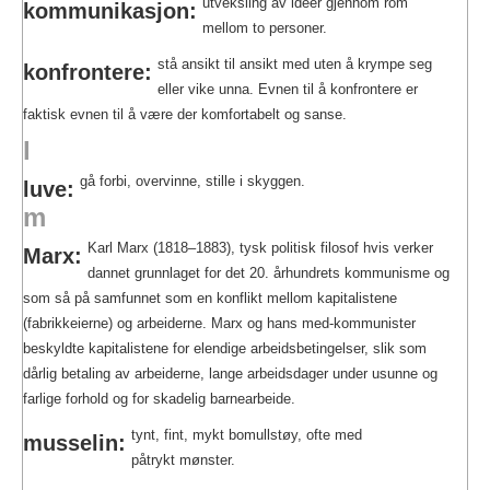
utveksling av ideer gjennom rom
kommunikasjon:
mellom to personer.
stå ansikt til ansikt med uten å krympe seg
konfrontere:
eller vike unna. Evnen til å konfrontere er
faktisk evnen til å være der komfortabelt og sanse.
l
gå forbi, overvinne, stille i skyggen.
luve:
m
Karl Marx (1818–1883), tysk politisk filosof hvis verker
Marx:
dannet grunnlaget for det 20. århundrets kommunisme og
som så på samfunnet som en konflikt mellom kapitalistene
(fabrikkeierne) og arbeiderne. Marx og hans med-kommunister
beskyldte kapitalistene for elendige arbeidsbetingelser, slik som
dårlig betaling av arbeiderne, lange arbeidsdager under usunne og
farlige forhold og for skadelig barnearbeide.
tynt, fint, mykt bomullstøy, ofte med
musselin:
påtrykt mønster.