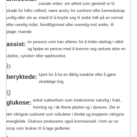
sosiale orden; om atferd som generelt er til
skade for folks velferd; nære avsky for samfunn eller kameratskap;
uvillig eller ute av stand til å knytte seg til andre folk på en normal
eller vennlig måte; fiendtligsinnet eller uvennlig mot andre; til
plage; truende.
en prosess som kan utføres for å lindre ubehag i nåtid
assist:
og hjelpe en person med å komme seg raskere etter en
ulykke, sykdom eller opphisselse.
b
kjent for å ha en dårlig karakter eller å gjøre
beryktede:
skadelige ting.
g
enkel sukkerform som forekommer naturlig i frukt,
glukose:
honning og i de fleste planter og i dyrevev. Det er
det viktigste sukkeret som sirkulerer i blodet og kroppens viktigste
energikilde. Glukose produseres også kommersielt i form av en
sirup som brukes til å lage godterier.