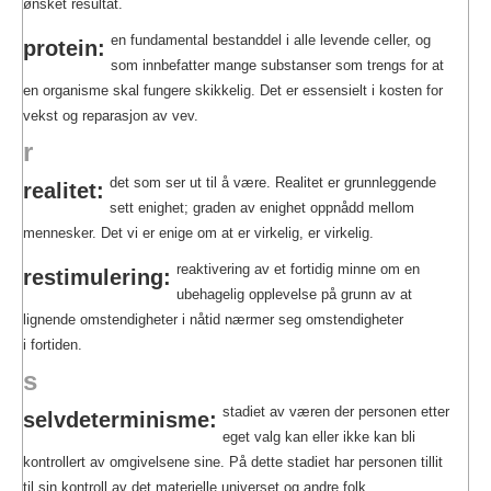
ønsket resultat.
en fundamental bestanddel i alle levende celler, og
protein:
som innbefatter mange substanser som trengs for at
en organisme skal fungere skikkelig. Det er essensielt i kosten for
vekst og reparasjon av vev.
r
det som ser ut til å være. Realitet er grunnleggende
realitet:
sett enighet; graden av enighet oppnådd mellom
mennesker. Det vi er enige om at er virkelig, er virkelig.
reaktivering av et fortidig minne om en
restimulering:
ubehagelig opplevelse på grunn av at
lignende omstendigheter i nåtid nærmer seg omstendigheter
i fortiden.
s
stadiet av væren der personen etter
selvdeterminisme:
eget valg kan eller ikke kan bli
kontrollert av omgivelsene sine. På dette stadiet har personen tillit
til sin kontroll av det materielle universet og andre folk.