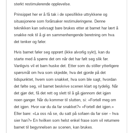
sterkt restimulerende opplevelse.
Prinsippet her er å få tak i de spesifikke uttrykkene og
situasjonene som forårsaker restimuleringene. Denne
teknikken kan selvsagt bare brukes etter at barnet har lært å
snakke nok til å gi en sammenhengende beretning om hva
det tenker og føler.
Hvis barnet føler seg opprørt (ikke alvorlig sykt), kan du
starte med å spørre det om når det har følt seg slik før.
Vanligvis vil et barn huske det. Etter som du stiller ytterligere
spørsmål om hva som skjedde, hva det gjorde på det
tidspunktet, hvem som snakket, hva som ble sagt, hvordan
det følte seg, vil barnet beskrive scenen klart og tydelig. Når
det gjør det, få det rett og slett til å gå gjennom det igjen
noen ganger. Når du kommer til slutten, si: «Fortell meg om
det igjen. Hvor var du da far snakket?» «Fortell det igjen.»
Eller bare: «La oss nå se, du satt på sofaen da far sier – hva
sier han?» En hvilken som helst enkel frase som vil returnere
barnet til begynnelsen av scenen, kan brukes.