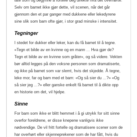
late som og begynne å fortelle deg direkte hva det overhørte.
Selv om barnet ikke gjør dette, vil scenen, når det går
gjennom den et par ganger med dukkene eller lekedyrene
sine slik som barn ofte gjør, i stor grad minske i intensitet.
Tegninger
I stedet for dukker eller leker, kan du få barnet til å tegne.
«Tegn et bilde av en kvinne og en mann ... Hva gjør de?
Tegn et bilde av en kvinne som gråter», og så videre. Vekten
bør alltid legges på den voksne personen som dramatiserte,
og ikke på barnet som var slemt, hvis det skjedde. Å tegne,
leke mor, far og barn med et barn: «Og så sier du ...?» «Og
så sier jeg ...?» eller ganske enkelt få barnet til å dikte opp
en historie om det, vil hjelpe.
Sinne
For barn som ikke er blitt hemmet i å gi utrykk for sitt sinne
overfor foreldrene, er disse knepene vanligvis ikke
nødvendige. De vil fritt fortelle og dramatisere scener som de
har overhørt eller skjenneprekener som de har fått, hvis du