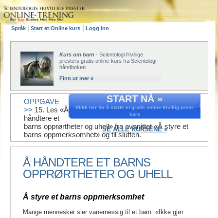
|
|
Språk
Start et Online kurs
Logg inn
Kurs om barn
- Scientologi frivillige
presters gratis online-kurs fra Scientologi-
håndboken
Finn ut mer »
START NÅ »
OPPGAVE
Klikk her for å starte et gratis online frivillig prest-
>>
15. Les «Å
kurs
håndtere et
barns opprørtheter og uhell» fra avsnittet «Å styre et
SE ALLE KURSENE »
barns oppmerksomhet» og til slutten.
Å HÅNDTERE ET BARNS
OPPRØRTHETER OG UHELL
Å styre et barns oppmerksomhet
Mange mennesker sier vanemessig til et barn: «Ikke gjør