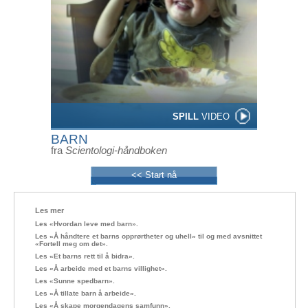
SPILL
VIDEO
BARN
fra
Scientologi-håndboken
<< Start nå
Les mer
Les «Hvordan leve med barn».
Les «Å håndtere et barns opprørtheter og uhell» til og med avsnittet
«Fortell meg om det».
Les «Et barns rett til å bidra».
Les «Å arbeide med et barns villighet».
Les «Sunne spedbarn».
Les «Å tillate barn å arbeide».
Les «Å skape morgendagens samfunn».