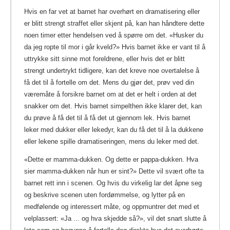
Hvis en far vet at barnet har overhørt en dramatisering eller
er blitt strengt straffet eller skjent på, kan han håndtere dette
noen timer etter hendelsen ved å spørre om det. «Husker du
da jeg ropte til mor i går kveld?» Hvis barnet ikke er vant til å
uttrykke sitt sinne mot foreldrene, eller hvis det er blitt
strengt undertrykt tidligere, kan det kreve noe overtalelse å
få det til å fortelle om det. Mens du gjør det, prøv ved din
væremåte å forsikre barnet om at det er helt i orden at det
snakker om det. Hvis barnet simpelthen ikke klarer det, kan
du prøve å få det til å få det ut gjennom lek. Hvis barnet
leker med dukker eller lekedyr, kan du få det til å la dukkene
eller lekene spille dramatiseringen, mens du leker med det.
«Dette er mamma-dukken. Og dette er pappa-dukken. Hva
sier mamma-dukken når hun er sint?» Dette vil svært ofte ta
barnet rett inn i scenen. Og hvis du virkelig lar det åpne seg
og beskrive scenen uten fordømmelse, og lytter på en
medfølende og interessert måte, og oppmuntrer det med et
velplassert: «Ja ... og hva skjedde så?», vil det snart slutte å