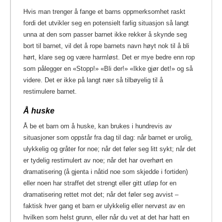
Hvis man trenger å fange et barns oppmerksomhet raskt
fordi det utvikler seg en potensielt farlig situasjon så langt
unna at den som passer barnet ikke rekker å skynde seg
bort til barnet, vil det å rope barnets navn høyt nok til å bli
hørt, klare seg og være harmløst. Det er mye bedre enn rop
som pålegger en «Stopp!» «Bli der!» «Ikke gjør det!» og så
videre. Det er ikke på langt nær så tilbøyelig til å
restimulere barnet.
Å huske
Å be et barn om å huske, kan brukes i hundrevis av
situasjoner som oppstår fra dag til dag: når barnet er urolig,
ulykkelig og gråter for noe; når det føler seg litt sykt; når det
er tydelig restimulert av noe; når det har overhørt en
dramatisering (å gjenta i nåtid noe som skjedde i fortiden)
eller noen har straffet det strengt eller gitt utløp for en
dramatisering rettet mot det; når det føler seg avvist –
faktisk hver gang et barn er ulykkelig eller nervøst av en
hvilken som helst grunn, eller når du vet at det har hatt en