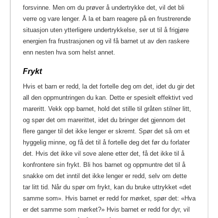
forsvinne. Men om du prøver å undertrykke det, vil det bli
verre og vare lenger. Å la et barn reagere på en frustrerende
situasjon uten ytterligere undertrykkelse, ser ut til å frigjøre
energien fra frustrasjonen og vil få barnet ut av den raskere
enn nesten hva som helst annet.
Frykt
Hvis et barn er redd, la det fortelle deg om det, idet du gir det
all den oppmuntringen du kan. Dette er spesielt effektivt ved
mareritt. Vekk opp barnet, hold det stille til gråten stilner litt,
og spør det om marerittet, idet du bringer det gjennom det
flere ganger til det ikke lenger er skremt. Spør det så om et
hyggelig minne, og få det til å fortelle deg det før du forlater
det. Hvis det ikke vil sove alene etter det, få det ikke til å
konfrontere sin frykt. Bli hos barnet og oppmuntre det til å
snakke om det inntil det ikke lenger er redd, selv om dette
tar litt tid. Når du spør om frykt, kan du bruke uttrykket «det
samme som». Hvis barnet er redd for mørket, spør det: «Hva
er det samme som mørket?» Hvis barnet er redd for dyr, vil