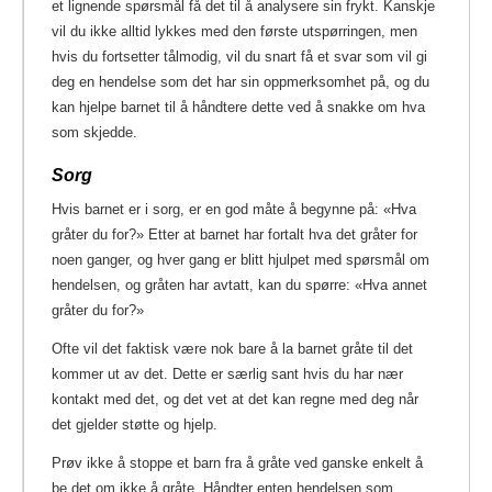
et lignende spørsmål få det til å analysere sin frykt. Kanskje
vil du ikke alltid lykkes med den første utspørringen, men
hvis du fortsetter tålmodig, vil du snart få et svar som vil gi
deg en hendelse som det har sin oppmerksomhet på, og du
kan hjelpe barnet til å håndtere dette ved å snakke om hva
som skjedde.
Sorg
Hvis barnet er i sorg, er en god måte å begynne på: «Hva
gråter du for?» Etter at barnet har fortalt hva det gråter for
noen ganger, og hver gang er blitt hjulpet med spørsmål om
hendelsen, og gråten har avtatt, kan du spørre: «Hva annet
gråter du for?»
Ofte vil det faktisk være nok bare å la barnet gråte til det
kommer ut av det. Dette er særlig sant hvis du har nær
kontakt med det, og det vet at det kan regne med deg når
det gjelder støtte og hjelp.
Prøv ikke å stoppe et barn fra å gråte ved ganske enkelt å
be det om ikke å gråte. Håndter enten hendelsen som