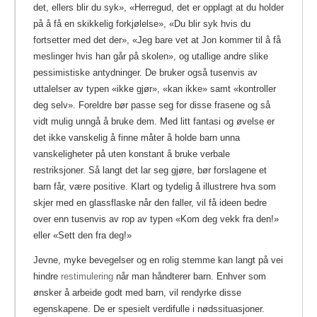
det, ellers blir du syk», «Herregud, det er opplagt at du holder
på å få en skikkelig forkjølelse», «Du blir syk hvis du
fortsetter med det der», «Jeg bare vet at Jon kommer til å få
meslinger hvis han går på skolen», og utallige andre slike
pessimistiske antydninger. De bruker også tusenvis av
uttalelser av typen «ikke gjør», «kan ikke» samt «kontroller
deg selv». Foreldre bør passe seg for disse frasene og så
vidt mulig unngå å bruke dem. Med litt fantasi og øvelse er
det ikke vanskelig å finne måter å holde barn unna
vanskeligheter på uten konstant å bruke verbale
restriksjoner. Så langt det lar seg gjøre, bør forslagene et
barn får, være positive. Klart og tydelig å illustrere hva som
skjer med en glassflaske når den faller, vil få ideen bedre
over enn tusenvis av rop av typen «Kom deg vekk fra den!»
eller «Sett den fra deg!»
Jevne, myke bevegelser og en rolig stemme kan langt på vei
hindre
restimulering
når man håndterer barn. Enhver som
ønsker å arbeide godt med barn, vil rendyrke disse
egenskapene. De er spesielt verdifulle i nødssituasjoner.