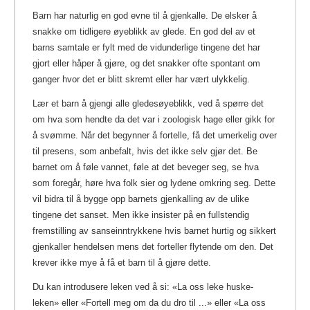
Barn har naturlig en god evne til å gjenkalle. De elsker å
snakke om tidligere øyeblikk av glede. En god del av et
barns samtale er fylt med de vidunderlige tingene det har
gjort eller håper å gjøre, og det snakker ofte spontant om
ganger hvor det er blitt skremt eller har vært ulykkelig.
Lær et barn å gjengi alle gledesøyeblikk, ved å spørre det
om hva som hendte da det var i zoologisk hage eller gikk for
å svømme. Når det begynner å fortelle, få det umerkelig over
til presens, som anbefalt, hvis det ikke selv gjør det. Be
barnet om å føle vannet, føle at det beveger seg, se hva
som foregår, høre hva folk sier og lydene omkring seg. Dette
vil bidra til å bygge opp barnets gjenkalling av de ulike
tingene det sanset. Men ikke insister på en fullstendig
fremstilling av sanseinntrykkene hvis barnet hurtig og sikkert
gjenkaller hendelsen mens det forteller flytende om den. Det
krever ikke mye å få et barn til å gjøre dette.
Du kan introdusere leken ved å si: «La oss leke huske-
leken» eller «Fortell meg om da du dro til ...» eller «La oss