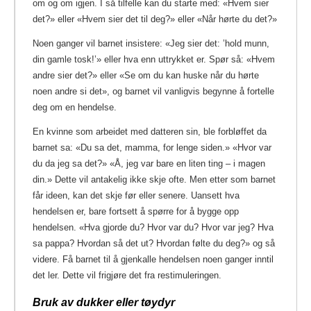
om og om igjen. I så tilfelle kan du starte med: «Hvem sier
det?» eller «Hvem sier det til deg?» eller «Når hørte du det?»
Noen ganger vil barnet insistere: «Jeg sier det: ’hold munn,
din gamle tosk!’» eller hva enn uttrykket er. Spør så: «Hvem
andre sier det?» eller «Se om du kan huske når du hørte
noen andre si det», og barnet vil vanligvis begynne å fortelle
deg om en hendelse.
En kvinne som arbeidet med datteren sin, ble forbløffet da
barnet sa: «Du sa det, mamma, for lenge siden.» «Hvor var
du da jeg sa det?» «Å, jeg var bare en liten ting – i magen
din.» Dette vil antakelig ikke skje ofte. Men etter som barnet
får ideen, kan det skje før eller senere. Uansett hva
hendelsen er, bare fortsett å spørre for å bygge opp
hendelsen. «Hva gjorde du? Hvor var du? Hvor var jeg? Hva
sa pappa? Hvordan så det ut? Hvordan følte du deg?» og så
videre. Få barnet til å gjenkalle hendelsen noen ganger inntil
det ler. Dette vil frigjøre det fra restimuleringen.
Bruk av dukker eller tøydyr