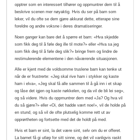
opptrer som en interessert tilhører og oppmuntrer dem til å
beskrive scenen mer nøyaktig. Hvis du ser på barn som
leker, vil du ofte se dem gjøre akkurat dette, etterape sine
foreldre og andre voksne i deres dramatiseringer.
Noen ganger kan bare det å spørre et barn: «Hva skjedde
som fikk deg til å føle deg ille til mote?» eller «Hva sa jeg
som fikk deg til å føle deg slik?» bringe frem og lindre de
restimulerende elementene i den nåværende situasjonen.
Alle er kjent med de voldsomme truslene barn kan tenke ut
når de er frustrerte: «Jeg skal rive ham i stykker og kaste
ham i elva», «Jeg skal få alle sammen til å gå inn i et skap
og låse det igjen og kaste nøkkelen, og da vil de bli lei seg»,
og så videre. Hvis du oppmuntrer dem med «Ja? Og hva vil
du så gjøre?» eller «Oi, det hadde vært noe!», vil de holde på
en stund, og så vil de ofte plutselig komme rett ut av
opprørtheten og fortsette med det de holdt på med.
Hvis et barn er sint, la det være sint, selv om du er offeret.
La barnet få gi utløp for sitt sinne, og det vil vanligvis raskt