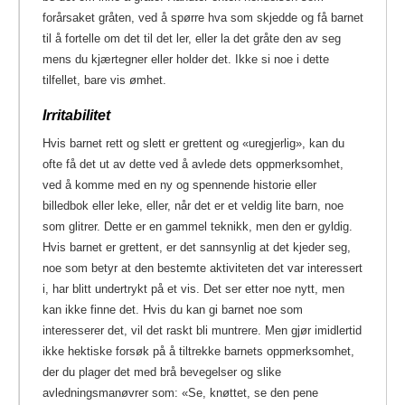
forårsaket gråten, ved å spørre hva som skjedde og få barnet
til å fortelle om det til det ler, eller la det gråte den av seg
mens du kjærtegner eller holder det. Ikke si noe i dette
tilfellet, bare vis ømhet.
Irritabilitet
Hvis barnet rett og slett er grettent og «uregjerlig», kan du
ofte få det ut av dette ved å avlede dets oppmerksomhet,
ved å komme med en ny og spennende historie eller
billedbok eller leke, eller, når det er et veldig lite barn, noe
som glitrer. Dette er en gammel teknikk, men den er gyldig.
Hvis barnet er grettent, er det sannsynlig at det kjeder seg,
noe som betyr at den bestemte aktiviteten det var interessert
i, har blitt undertrykt på et vis. Det ser etter noe nytt, men
kan ikke finne det. Hvis du kan gi barnet noe som
interesserer det, vil det raskt bli muntrere. Men gjør imidlertid
ikke hektiske forsøk på å tiltrekke barnets oppmerksomhet,
der du plager det med brå bevegelser og slike
avledningsmanøvrer som: «Se, knøttet, se den pene