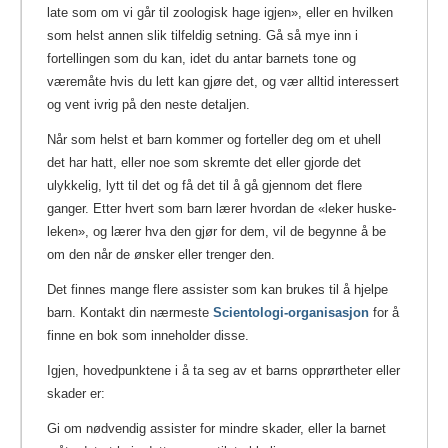
late som om vi går til zoologisk hage igjen», eller en hvilken
som helst annen slik tilfeldig setning. Gå så mye inn i
fortellingen som du kan, idet du antar barnets tone og
væremåte hvis du lett kan gjøre det, og vær alltid interessert
og vent ivrig på den neste detaljen.
Når som helst et barn kommer og forteller deg om et uhell
det har hatt, eller noe som skremte det eller gjorde det
ulykkelig, lytt til det og få det til å gå gjennom det flere
ganger. Etter hvert som barn lærer hvordan de «leker huske-
leken», og lærer hva den gjør for dem, vil de begynne å be
om den når de ønsker eller trenger den.
Det finnes mange flere assister som kan brukes til å hjelpe
barn. Kontakt din nærmeste
Scientologi-organisasjon
for å
finne en bok som inneholder disse.
Igjen, hovedpunktene i å ta seg av et barns opprørtheter eller
skader er:
Gi om nødvendig assister for mindre skader, eller la barnet