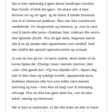
Det er ikke nødvendig å gjøre denne handlingen innviklet.
Barn forstår «Fortell det igjen». De elsker selv å høre
historier om og om igjen, og de elsker å fortelle historiene
sine til et interessert publikum. Men vær ikke overdrevent
medfølende. Vis hengivenhet og interesse, ja, men la være
med å trøste eller jamre «Stakkars liten, stakkars lille venn!»
eller lignende uttrykk. Hvis du gjør dette, begynner barnet
ofte å se på skaden eller opprørtheten som
verdifull
, fordi
den skaffet det spesiell oppmerksomhet og sympati.
Jo mer du kan gå inn i et barns realitet, desto bedre vil du
kunne hjelpe det. Etterlign tonen i barnets stemme, dets
«Ja!» «Det gjorde du!» «Og hva skjedde så?»– tilpass deg
selv til dets klare og tydelige mimikk, oppsperrede øyne,
åndeløse interesse eller hva som måtte være barnets
stemning og tone – men ikke så langt som til etteraping,
selvsagt. Hvis du ikke kan gjøre dette bra, vær da bare
enkel, naturlig og interessert.
Når et barn er restimulert, vil det ofte bruke én eller to fraser