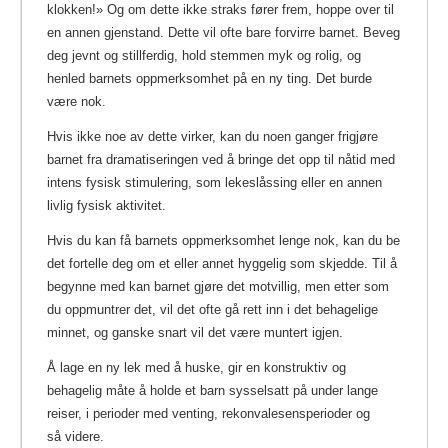
klokken!» Og om dette ikke straks fører frem, hoppe over til
en annen gjenstand. Dette vil ofte bare forvirre barnet. Beveg
deg jevnt og stillferdig, hold stemmen myk og rolig, og
henled barnets oppmerksomhet på en ny ting. Det burde
være nok.
Hvis ikke noe av dette virker, kan du noen ganger frigjøre
barnet fra dramatiseringen ved å bringe det opp til nåtid med
intens fysisk stimulering, som lekeslåssing eller en annen
livlig fysisk aktivitet.
Hvis du kan få barnets oppmerksomhet lenge nok, kan du be
det fortelle deg om et eller annet hyggelig som skjedde. Til å
begynne med kan barnet gjøre det motvillig, men etter som
du oppmuntrer det, vil det ofte gå rett inn i det behagelige
minnet, og ganske snart vil det være muntert igjen.
Å lage en ny lek med å huske, gir en konstruktiv og
behagelig måte å holde et barn sysselsatt på under lange
reiser, i perioder med venting, rekonvalesensperioder og
så videre.