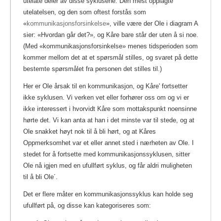
utelate deler av disse syklusene. Den mest opplagte
utelatelsen, og den som oftest forstås som
«
kommunikasjonsforsinkelse
», ville være der Ole i diagram A
sier: «Hvordan går det?», og Kåre bare står der uten å si noe.
(Med «kommunikasjonsforsinkelse» menes tidsperioden som
kommer mellom det at et spørsmål stilles, og svaret på dette
bestemte spørsmålet fra personen det stilles til.)
Her er Ole årsak til en kommunikasjon, og Kåre' fortsetter
ikke syklusen. Vi verken vet eller forhører oss om og vi er
ikke interessert i hvorvidt Kåre som mottakspunkt noensinne
hørte det. Vi kan anta at han i det minste var til stede, og at
Ole snakket høyt nok til å bli hørt, og at Kåres
Oppmerksomhet var et eller annet sted i nærheten av Ole. I
stedet for å fortsette med kommunikasjonssyklusen, sitter
Ole nå igjen med en ufullført syklus, og får aldri muligheten
til å bli Ole´.
Det er flere måter en kommunikasjonssyklus kan holde seg
ufullført på, og disse kan kategoriseres som: