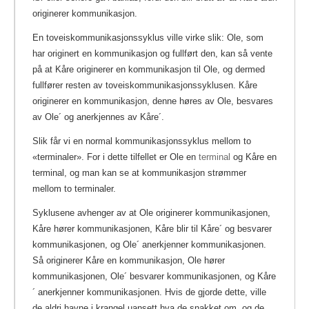
originerer kommunikasjon.
En toveiskommunikasjonssyklus ville virke slik: Ole, som
har originert en kommunikasjon og fullført den, kan så vente
på at Kåre originerer en kommunikasjon til Ole, og dermed
fullfører resten av toveiskommunikasjonssyklusen. Kåre
originerer en kommunikasjon, denne høres av Ole, besvares
av Ole´ og anerkjennes av Kåre´.
Slik får vi en normal kommunikasjonssyklus mellom to
«terminaler». For i dette tilfellet er Ole en
terminal
og Kåre en
terminal, og man kan se at kommunikasjon strømmer
mellom to terminaler.
Syklusene avhenger av at Ole originerer kommunikasjonen,
Kåre hører kommunikasjonen, Kåre blir til Kåre´ og besvarer
kommunikasjonen, og Ole´ anerkjenner kommunikasjonen.
Så originerer Kåre en kommunikasjon, Ole hører
kommunikasjonen, Ole´ besvarer kommunikasjonen, og Kåre
´ anerkjenner kommunikasjonen. Hvis de gjorde dette, ville
de aldri havne i krangel uansett hva de snakket om, og de