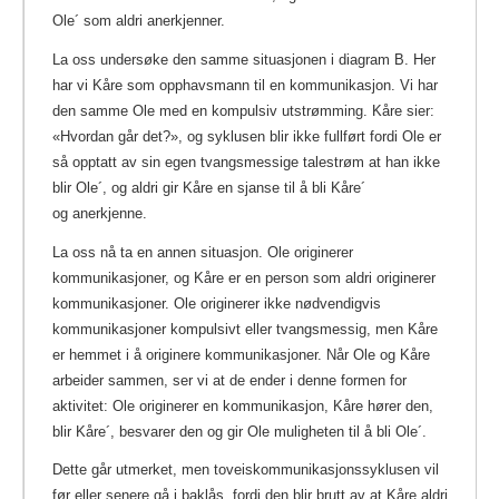
Ole´ som aldri anerkjenner.
La oss undersøke den samme situasjonen i diagram B. Her
har vi Kåre som opphavsmann til en kommunikasjon. Vi har
den samme Ole med en kompulsiv utstrømming. Kåre sier:
«Hvordan går det?», og syklusen blir ikke fullført fordi Ole er
så opptatt av sin egen tvangsmessige talestrøm at han ikke
blir Ole´, og aldri gir Kåre en sjanse til å bli Kåre´
og anerkjenne.
La oss nå ta en annen situasjon. Ole originerer
kommunikasjoner, og Kåre er en person som aldri originerer
kommunikasjoner. Ole originerer ikke nødvendigvis
kommunikasjoner kompulsivt eller tvangsmessig, men Kåre
er hemmet i å originere kommunikasjoner. Når Ole og Kåre
arbeider sammen, ser vi at de ender i denne formen for
aktivitet: Ole originerer en kommunikasjon, Kåre hører den,
blir Kåre´, besvarer den og gir Ole muligheten til å bli Ole´.
Dette går utmerket, men toveiskommunikasjonssyklusen vil
før eller senere gå i baklås, fordi den blir brutt av at Kåre aldri