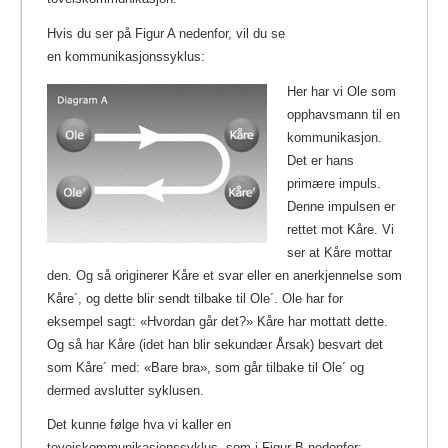
Hvis du ser på Figur A nedenfor, vil du se
en kommunikasjonssyklus:
Her har vi Ole som
opphavsmann til en
kommunikasjon.
Det er hans
primære impuls.
Denne impulsen er
rettet mot Kåre. Vi
ser at Kåre mottar
den. Og så originerer Kåre et svar eller en anerkjennelse som
Kåre´, og dette blir sendt tilbake til Ole´.
Ole har for
eksempel sagt: «Hvordan går det?» Kåre har mottatt dette.
Og så har Kåre (idet han blir sekundær Årsak) besvart det
som Kåre´ med: «Bare bra», som går tilbake til Ole´ og
dermed avslutter syklusen.
Det kunne følge hva vi kaller en
toveiskommunikasjonssyklus, som i Figur B nedenfor: