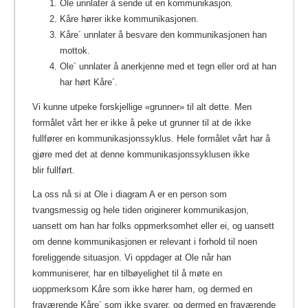
Ole unnlater å sende ut en kommunikasjon.
Kåre hører ikke kommunikasjonen.
Kåre´ unnlater å besvare den kommunikasjonen han
mottok.
Ole´ unnlater å anerkjenne med et tegn eller ord at han
har hørt Kåre´.
Vi kunne utpeke forskjellige «grunner» til alt dette. Men
formålet vårt her er ikke å peke ut grunner til at de ikke
fullfører en kommunikasjonssyklus. Hele formålet vårt har å
gjøre med det at denne kommunikasjonssyklusen ikke
blir fullført.
La oss nå si at Ole i diagram A er en person som
tvangsmessig og hele tiden originerer kommunikasjon,
uansett om han har folks oppmerksomhet eller ei, og uansett
om denne kommunikasjonen er relevant i forhold til noen
foreliggende situasjon. Vi oppdager at Ole når han
kommuniserer, har en tilbøyelighet til å møte en
uoppmerksom Kåre som ikke hører ham, og dermed en
fraværende Kåre´ som ikke svarer, og dermed en fraværende