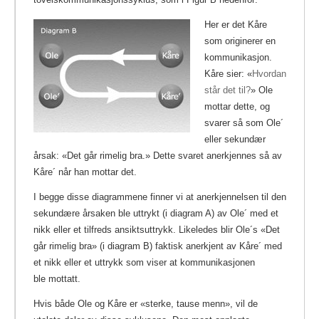
Her er det Kåre
som originerer en
kommunikasjon.
Kåre sier: «
Hvordan
står det til?
»
Ole
mottar dette, og
svarer så som Ole´
eller sekundær
årsak: «Det går rimelig bra.» Dette svaret anerkjennes så av
Kåre´ når han mottar det.
I begge disse diagrammene finner vi at anerkjennelsen til den
sekundære årsaken ble uttrykt (i diagram A) av Ole´ med et
nikk eller et tilfreds ansiktsuttrykk. Likeledes blir Ole´s «Det
går rimelig bra» (i diagram B) faktisk anerkjent av Kåre´ med
et nikk eller et uttrykk som viser at kommunikasjonen
ble mottatt.
Hvis både Ole og Kåre er «sterke, tause menn», vil de