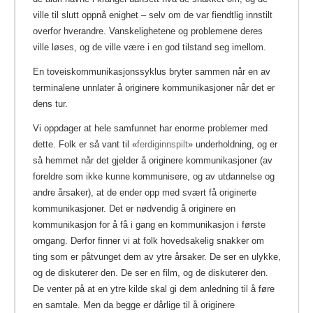
ville til slutt oppnå enighet – selv om de var fiendtlig innstilt
overfor hverandre. Vanskelighetene og problemene deres
ville løses, og de ville være i en god tilstand seg imellom.
En toveiskommunikasjonssyklus bryter sammen når en av
terminalene unnlater å originere kommunikasjoner når det er
dens tur.
Vi oppdager at hele samfunnet har enorme problemer med
dette. Folk er så vant til «
ferdiginnspilt
» underholdning, og er
så hemmet når det gjelder å originere kommunikasjoner (av
foreldre som ikke kunne kommunisere, og av utdannelse og
andre årsaker), at de ender opp med svært få originerte
kommunikasjoner.
Det er nødvendig å originere en
kommunikasjon for å få i gang en kommunikasjon i første
omgang. Derfor finner vi at folk hovedsakelig snakker om
ting som er påtvunget dem av ytre årsaker. De ser en ulykke,
og de diskuterer den. De ser en film, og de diskuterer den.
De venter på at en ytre kilde skal gi dem anledning til å føre
en samtale. Men da begge er dårlige til å originere