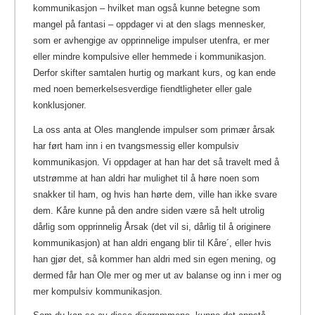
kommunikasjon – hvilket man også kunne betegne som
mangel på fantasi – oppdager vi at den slags mennesker,
som er avhengige av opprinnelige impulser utenfra, er mer
eller mindre kompulsive eller hemmede i kommunikasjon.
Derfor skifter samtalen hurtig og markant kurs, og kan ende
med noen bemerkelsesverdige fiendtligheter eller gale
konklusjoner.
La oss anta at Oles manglende impulser som primær årsak
har ført ham inn i en tvangsmessig eller kompulsiv
kommunikasjon. Vi oppdager at han har det så travelt med å
utstrømme at han aldri har mulighet til å høre noen som
snakker til ham, og hvis han hørte dem, ville han ikke svare
dem. Kåre kunne på den andre siden være så helt utrolig
dårlig som opprinnelig Årsak (det vil si, dårlig til å originere
kommunikasjon) at han aldri engang blir til Kåre´, eller hvis
han gjør det, så kommer han aldri med sin egen mening, og
dermed får han Ole mer og mer ut av balanse og inn i mer og
mer kompulsiv kommunikasjon.