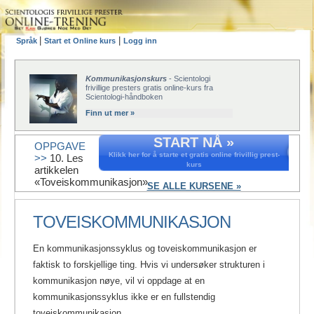
|
|
Språk
Start et Online kurs
Logg inn
Kommunikasjonskurs
- Scientologi
frivillige presters gratis online-kurs fra
Scientologi-håndboken
Finn ut mer »
START NÅ »
OPPGAVE
Klikk her for å starte et gratis online frivillig prest-
>>
10. Les
kurs
artikkelen
«Toveiskommunikasjon».
SE ALLE KURSENE »
TOVEISKOMMUNIKASJON
En kommunikasjonssyklus og toveiskommunikasjon er
faktisk to forskjellige ting. Hvis vi undersøker strukturen i
kommunikasjon nøye, vil vi oppdage at en
kommunikasjonssyklus ikke er en fullstendig
toveiskommunikasjon.