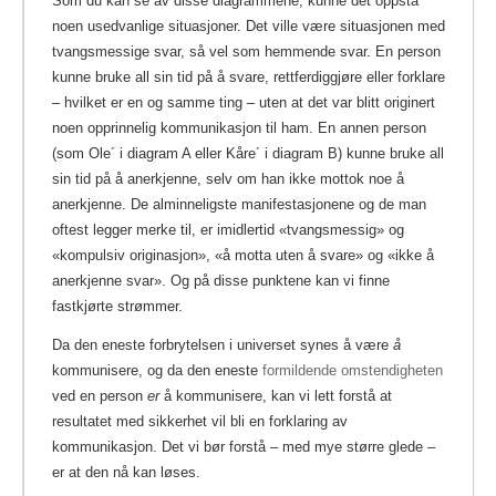
Som du kan se av disse diagrammene, kunne det oppstå
noen usedvanlige situasjoner. Det ville være situasjonen med
tvangsmessige svar, så vel som hemmende svar. En person
kunne bruke all sin tid på å svare, rettferdiggjøre eller forklare
– hvilket er en og samme ting – uten at det var blitt originert
noen opprinnelig kommunikasjon til ham. En annen person
(som Ole´ i diagram A eller Kåre´ i diagram B) kunne bruke all
sin tid på å anerkjenne, selv om han ikke mottok noe å
anerkjenne. De alminneligste manifestasjonene og de man
oftest legger merke til, er imidlertid «tvangsmessig» og
«kompulsiv originasjon», «å motta uten å svare» og «ikke å
anerkjenne svar». Og på disse punktene kan vi finne
fastkjørte strømmer.
Da den eneste forbrytelsen i universet synes å være
å
kommunisere, og da den eneste
formildende omstendigheten
ved en person
er
å kommunisere, kan vi lett forstå at
resultatet med sikkerhet vil bli en forklaring av
kommunikasjon.
Det vi bør forstå – med mye større glede –
er at den nå kan løses.