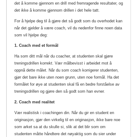
det å komme gjennom en drill med fremragende resultater, og
det ikke å komme gjennom drillen i det hele tatt.
For å hjelpe deg til å gjøre det så godt som du overhodet kan
når det gjelder å være coach, vil du nedenfor finne noen data
som vil hjelpe deg:
1. Coach med et formål
Ha som ditt mål når du coacher, at studenten skal gjøre
treningsdrillen korrekt. Vær målbevisst i arbeidet mot å
oppnå dette målet. Når du som coach korrigerer studenten,
gjør det bare ikke uten noen grunn, uten noe formål. Ha det
formålet for øye at studenten skal få en bedre forståelse av
treningsdrillen og gjøre den så godt som han evner.
2. Coach med realitet
Vær realistisk i coachingen din. Når du gir en student en
originasjon, gjør den virkelig til en originasjon, ikke bare noe
som arket sa at du skulle si, slik at det blir som om
studenten måtte håndtere det nøyaktig som du sier under