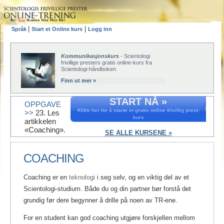
|
|
Språk
Start et Online kurs
Logg inn
Kommunikasjonskurs
- Scientologi
frivillige presters gratis online-kurs fra
Scientologi-håndboken
Finn ut mer »
START NÅ »
OPPGAVE
Klikk her for å starte et gratis online frivillig prest-
>>
23. Les
kurs
artikkelen
«Coaching».
SE ALLE KURSENE »
COACHING
Coaching er en
teknologi
i seg selv, og en viktig del av et
Scientologi-studium. Både du og din partner bør forstå det
grundig før dere begynner å drille på noen av TR-ene.
For en student kan god coaching utgjøre forskjellen mellom