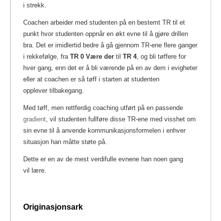
i strekk.
Coachen arbeider med studenten på en bestemt TR til et
punkt hvor studenten oppnår en økt evne til å gjøre drillen
bra. Det er imidlertid bedre å gå gjennom TR-ene flere ganger
i rekkefølge, fra
TR 0 Være der
til
TR 4
, og bli tøffere for
hver gang, enn det er å bli værende på en av dem i evigheter
eller at coachen er så tøff i starten at studenten
opplever tilbakegang.
Med tøff, men rettferdig coaching utført på en passende
gradient
, vil studenten fullføre disse TR-ene med visshet om
sin evne til å anvende kommunikasjonsformelen i enhver
situasjon han måtte støte på.
Dette er en av de mest verdifulle evnene han noen gang
vil lære.
Originasjonsark