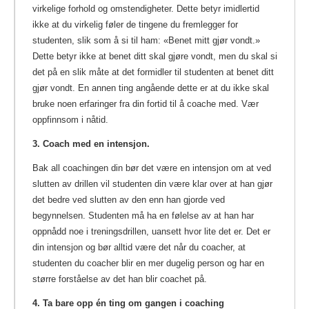
virkelige forhold og omstendigheter. Dette betyr imidlertid
ikke at du virkelig føler de tingene du fremlegger for
studenten, slik som å si til ham: «Benet mitt gjør vondt.»
Dette betyr ikke at benet ditt skal gjøre vondt, men du skal si
det på en slik måte at det formidler til studenten at benet ditt
gjør vondt. En annen ting angående dette er at du ikke skal
bruke noen erfaringer fra din fortid til å coache med. Vær
oppfinnsom i nåtid.
3. Coach med en intensjon.
Bak all coachingen din bør det være en intensjon om at ved
slutten av drillen vil studenten din være klar over at han gjør
det bedre ved slutten av den enn han gjorde ved
begynnelsen. Studenten må ha en følelse av at han har
oppnådd noe i treningsdrillen, uansett hvor lite det er. Det er
din intensjon og bør alltid være det når du coacher, at
studenten du coacher blir en mer dugelig person og har en
større forståelse av det han blir coachet på.
4. Ta bare opp én ting om gangen i coaching