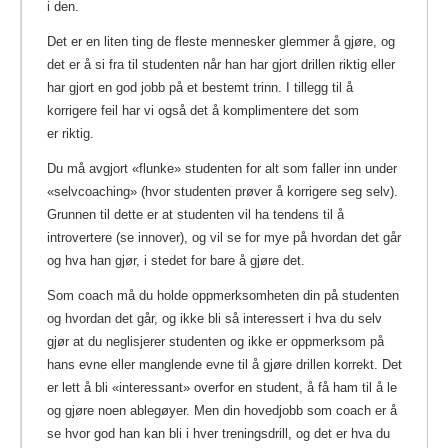
i den.
Det er en liten ting de fleste mennesker glemmer å gjøre, og
det er å si fra til studenten når han har gjort drillen riktig eller
har gjort en god jobb på et bestemt trinn. I tillegg til å
korrigere feil har vi også det å komplimentere det som
er riktig.
Du må avgjort «flunke» studenten for alt som faller inn under
«selvcoaching» (hvor studenten prøver å korrigere seg selv).
Grunnen til dette er at studenten vil ha tendens til å
introvertere (se innover), og vil se for mye på hvordan det går
og hva han gjør, i stedet for bare å gjøre det.
Som coach må du holde oppmerksomheten din på studenten
og hvordan det går, og ikke bli så interessert i hva du selv
gjør at du neglisjerer studenten og ikke er oppmerksom på
hans evne eller manglende evne til å gjøre drillen korrekt. Det
er lett å bli «interessant» overfor en student, å få ham til å le
og gjøre noen ablegøyer. Men din hovedjobb som coach er å
se hvor god han kan bli i hver treningsdrill, og det er hva du