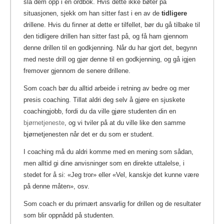
slå dem opp i en ordbok. Hvis dette ikke bøter på
situasjonen, sjekk om han sitter fast i en av de
tidligere
drillene. Hvis du finner at dette er tilfellet, bør du gå tilbake til
den tidligere drillen han sitter fast på, og få ham gjennom
denne drillen til en godkjenning. Når du har gjort det, begynn
med neste drill og gjør denne til en godkjenning, og gå igjen
fremover gjennom de senere drillene.
Som coach bør du alltid arbeide i retning av bedre og mer
presis coaching. Tillat aldri deg selv å gjøre en sjuskete
coachingjobb, fordi du da ville gjøre studenten din en
bjørnetjeneste
, og vi tviler på at du ville like den samme
bjørnetjenesten når det er du som er student.
I coaching må du aldri komme med en mening som sådan,
men alltid gi dine anvisninger som en direkte uttalelse, i
stedet for å si: «Jeg tror» eller «Vel, kanskje det kunne være
på denne måten», osv.
Som coach er du primært ansvarlig for drillen og de resultater
som blir oppnådd på studenten.