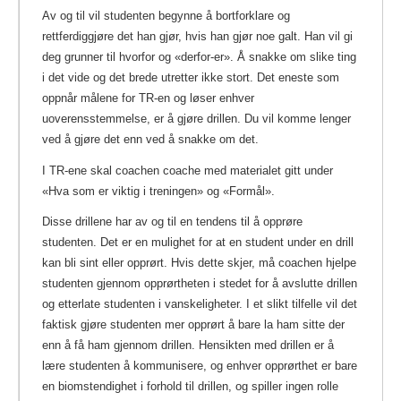
Av og til vil studenten begynne å bortforklare og
rettferdiggjøre det han gjør, hvis han gjør noe galt. Han vil gi
deg grunner til hvorfor og «derfor-er». Å snakke om slike ting
i det vide og det brede utretter ikke stort. Det eneste som
oppnår målene for TR-en og løser enhver
uoverensstemmelse, er å gjøre drillen. Du vil komme lenger
ved å gjøre det enn ved å snakke om det.
I TR-ene skal coachen coache med materialet gitt under
«Hva som er viktig i treningen» og «Formål».
Disse drillene har av og til en tendens til å opprøre
studenten. Det er en mulighet for at en student under en drill
kan bli sint eller opprørt. Hvis dette skjer, må coachen hjelpe
studenten gjennom opprørtheten i stedet for å avslutte drillen
og etterlate studenten i vanskeligheter. I et slikt tilfelle vil det
faktisk gjøre studenten mer opprørt å bare la ham sitte der
enn å få ham gjennom drillen. Hensikten med drillen er å
lære studenten å kommunisere, og enhver opprørthet er bare
en biomstendighet i forhold til drillen, og spiller ingen rolle