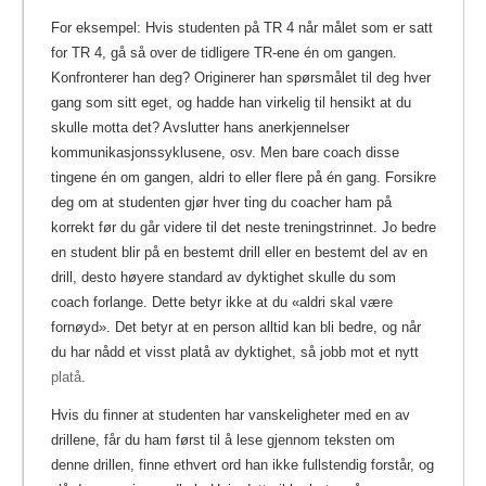
For eksempel: Hvis studenten på TR 4 når målet som er satt
for TR 4, gå så over de tidligere TR-ene én om gangen.
Konfronterer han deg? Originerer han spørsmålet til deg hver
gang som sitt eget, og hadde han virkelig til hensikt at du
skulle motta det? Avslutter hans anerkjennelser
kommunikasjonssyklusene, osv. Men bare coach disse
tingene én om gangen, aldri to eller flere på én gang. Forsikre
deg om at studenten gjør hver ting du coacher ham på
korrekt før du går videre til det neste treningstrinnet. Jo bedre
en student blir på en bestemt drill eller en bestemt del av en
drill, desto høyere standard av dyktighet skulle du som
coach forlange. Dette betyr ikke at du «aldri skal være
fornøyd». Det betyr at en person alltid kan bli bedre, og når
du har nådd et visst platå av dyktighet, så jobb mot et nytt
platå
.
Hvis du finner at studenten har vanskeligheter med en av
drillene, får du ham først til å lese gjennom teksten om
denne drillen, finne ethvert ord han ikke fullstendig forstår, og