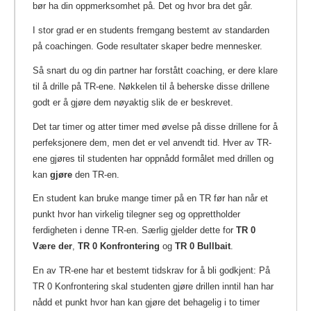
bør ha din oppmerksomhet på. Det og hvor bra det går.
I stor grad er en students fremgang bestemt av standarden
på coachingen. Gode resultater skaper bedre mennesker.
Så snart du og din partner har forstått coaching, er dere klare
til å drille på TR-ene. Nøkkelen til å beherske disse drillene
godt er å gjøre dem nøyaktig slik de er beskrevet.
Det tar timer og atter timer med øvelse på disse drillene for å
perfeksjonere dem, men det er vel anvendt tid. Hver av TR-
ene gjøres til studenten har oppnådd formålet med drillen og
kan
gjøre
den TR-en.
En student kan bruke mange timer på en TR før han når et
punkt hvor han virkelig tilegner seg og opprettholder
ferdigheten i denne TR-en. Særlig gjelder dette for
TR 0
Være der
,
TR 0 Konfrontering
og
TR 0 Bullbait
.
En av TR-ene har et bestemt tidskrav for å bli godkjent: På
TR 0 Konfrontering skal studenten gjøre drillen inntil han har
nådd et punkt hvor han kan gjøre det behagelig i to timer