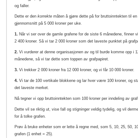
og faller.
Dette er den
korrekte
måten å gjøre dette på for bruttoinntekten til e
gjennomsnitt på 5 000 kroner per uke.
1.
Når vi ser over de gamle grafene for de siste 6 månedene, finner vi
2 400 kroner. Så vi tar 2 000 kroner som det laveste punktet på grafpa
2.
Vi vurderer at denne organisasjonen av og til burde komme opp i 1
månedene, så vi tar dette som toppen av grafpapiret.
3.
Vi trekker 2 000 kroner fra 12 000 kroner, og vi får 10 000 kroner.
4.
Vi tar de 100 vertikale blokkene og lar hver være 100 kroner, og s
det laveste merket.
Nå tegner vi opp bruttoinntekten som 100 kroner per inndeling av graf
Dette vil se riktig ut, vise fall og stigninger veldig tydelig, og vil de
for å tolke grafen.
Prøv å bruke enheter som er lette å regne med, som 5, 10, 25, 50, 1
grafen (1 enhet = 25).