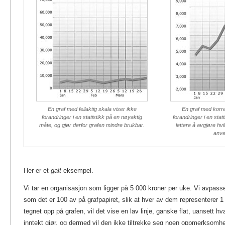
En graf med feilaktig skala viser ikke
En graf med korrek
forandringer i en statistikk på en nøyaktig
forandringer i en stat
måte, og gjør derfor grafen mindre brukbar.
lettere å avgjøre hvi
anve
Her er et
galt
eksempel.
Vi tar en organisasjon som ligger på 5 000 kroner per uke. Vi avpass
som det er 100 av på grafpapiret, slik at hver av dem representerer 1 
tegnet opp på grafen, vil det vise en lav linje, ganske flat, uansett h
inntekt gjør, og dermed vil den ikke tiltrekke seg noen oppmerksomhet