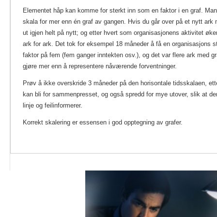
Elementet håp kan komme for sterkt inn som en faktor i en graf. Man 
skala for mer enn én graf av gangen. Hvis du går over på et nytt ark 
ut igjen helt på nytt; og etter hvert som organisasjonens aktivitet øker
ark for ark. Det tok for eksempel 18 måneder å få en organisasjons s
faktor på fem (fem ganger inntekten osv.), og det var flere ark med gr
gjøre mer enn å representere nåværende forventninger.
Prøv å ikke overskride 3 måneder på den horisontale tidsskalaen, e
kan bli for sammenpresset, og også spredd for mye utover, slik at den
linje og feilinformerer.
Korrekt skalering er essensen i god opptegning av grafer.