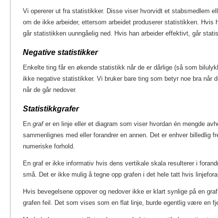
Vi opererer ut fra statistikker. Disse viser hvorvidt et stabsmedlem ell
om de ikke arbeider, ettersom arbeidet produserer statistikken. Hvis h
går statistikken uunngåelig ned. Hvis han arbeider effektivt, går stati
Negative statistikker
Enkelte ting får en økende statistikk når de er dårlige (så som bilulykk
ikke negative statistikker. Vi bruker bare ting som betyr noe bra når 
når de går nedover.
Statistikkgrafer
En
graf
er en linje eller et diagram som viser hvordan én mengde avh
sammenlignes med eller forandrer en annen. Det er enhver billedlig frem
numeriske forhold.
En graf er ikke informativ hvis dens vertikale skala resulterer i forandr
små. Det er ikke mulig å tegne opp grafen i det hele tatt hvis linjefora
Hvis bevegelsene oppover og nedover ikke er klart synlige på en graf
grafen feil. Det som vises som en flat linje, burde egentlig være en fje