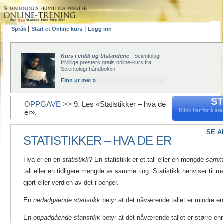
|
|
Språk
Start et Online kurs
Logg inn
Kurs i etikk og tilstandene
- Scientologi
frivillige presters gratis online-kurs fra
Scientologi-håndboken
Finn ut mer »
ST
OPPGAVE >>
9. Les «Statistikker – hva de
Klikk her for å star
er».
SE A
STATISTIKKER – HVA DE ER
Hva er en en
statistikk
? En statistikk er et tall eller en mengde
samme
tall eller en tidligere mengde av samme ting. Statistikk henviser til
gjort eller verdien av det i penger.
En
nedadgående statistikk
betyr at det nåværende tallet er mindre en
En
oppadgående statistikk
betyr at det nåværende tallet er større enn