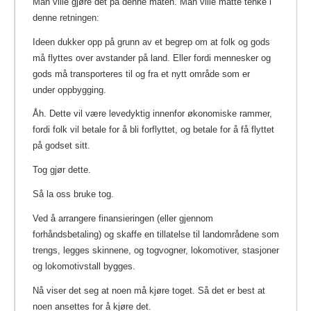
Man ville gjøre det på denne måten. Man ville måtte tenke i
denne retningen:
Ideen dukker opp på grunn av et begrep om at folk og gods
må flyttes over avstander på land. Eller fordi mennesker og
gods må transporteres til og fra et nytt område som er
under oppbygging.
Åh. Dette vil være levedyktig innenfor økonomiske rammer,
fordi folk vil betale for å bli forflyttet, og betale for å få flyttet
på godset sitt.
Tog gjør dette.
Så la oss bruke tog.
Ved å arrangere finansieringen (eller gjennom
forhåndsbetaling) og skaffe en tillatelse til landområdene som
trengs, legges skinnene, og togvogner, lokomotiver, stasjoner
og lokomotivstall bygges.
Nå viser det seg at noen må kjøre toget. Så det er best at
noen ansettes for å kjøre det.