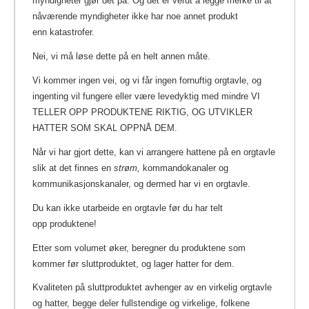
myndigheter gjør det på. Og det er verdt å legge merke til at
nåværende myndigheter ikke har noe annet produkt
enn katastrofer.
Nei, vi må løse dette på en helt annen måte.
Vi kommer ingen vei, og vi får ingen fornuftig orgtavle, og
ingenting vil fungere eller være levedyktig med mindre VI
TELLER OPP PRODUKTENE RIKTIG, OG UTVIKLER
HATTER SOM SKAL OPPNÅ DEM.
Når vi har gjort dette, kan vi arrangere hattene på en orgtavle
slik at det finnes en
strøm,
kommandokanaler og
kommunikasjonskanaler, og dermed har vi en orgtavle.
Du kan ikke utarbeide en orgtavle før du har telt
opp produktene!
Etter som volumet øker, beregner du produktene som
kommer før sluttproduktet, og lager hatter for dem.
Kvaliteten på sluttproduktet avhenger av en virkelig orgtavle
og hatter, begge deler fullstendige og virkelige, folkene