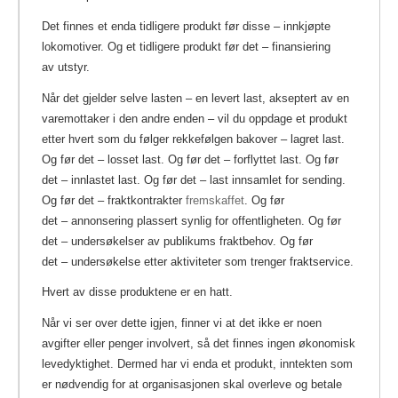
Det finnes et enda tidligere produkt før disse – innkjøpte
lokomotiver. Og et tidligere produkt før
det – finansiering
av utstyr.
Når det gjelder selve lasten – en levert last, akseptert av en
varemottaker i den andre enden – vil du oppdage et produkt
etter hvert som du følger rekkefølgen bakover – lagret last.
Og før
det – losset
last. Og før
det – forflyttet
last. Og før
det – innlastet last. Og før
det – last
innsamlet for sending.
Og før
det – fraktkontrakter
fremskaffet
.
Og før
det – annonsering
plassert synlig for offentligheten. Og før
det – undersøkelser
av publikums fraktbehov. Og før
det – undersøkelse
etter aktiviteter som trenger fraktservice.
Hvert av disse produktene er en hatt.
Når vi ser over dette igjen, finner vi at det ikke er noen
avgifter eller penger involvert, så det finnes ingen økonomisk
levedyktighet. Dermed har vi enda et produkt, inntekten som
er nødvendig for at organisasjonen skal overleve og betale