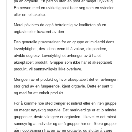
på en orgtavle. En person uten en post er meget ulykkelig.
En person med en uvirkelig post føler seg som en svindler
eller en feiltakelse.
Moral påvirkes da også betraktelig av kvaliteten på en
orgtavle eller fraværet av den.
Den generelle
prøvesteinen
for en gruppe er imidlertid dens
levedyktighet, dvs. dens evne til å vokse, ekspandere,
utvikle seg osv. Levedyktighet avhenger av å ha et
akseptabelt produkt. Grupper som ikke har et akseptabelt
produkt, vil sannsynligvis ikke overleve.
Mengden av et produkt og hvor akseptabelt det er, avhenger i
stor grad av en fungerende, kjent orgtavle. Dette er sant til
og med for ett enkelt produkt.
For å komme noe sted trenger et individ eller en liten gruppe
en meget nøyaktig orgtavle. Det merkverdige er at jo mindre
gruppen er, desto viktigere er orgtavlen. Likevel er det minst
sannsynlig at individer og små grupper har en. Store grupper
går i oppløsning i fravær av en orgtavle, og slutter å være