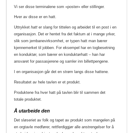
Vi ser disse terminalene som «poster» eller stillinger.
Hver av disse er en hatt.
Uttrykket
hatt
er slang for tittelen og arbeidet til en post i en
organisasjon. Det er hentet fra det faktum at i mange yrker,
slik som jernbanevirksomhet, er typen hatt man bærer
kjennemerket til jobben. For eksempel har en togbesetning
en konduktør, som bærer en konduktørhatt – han har
ansvaret for passasjerene og samler inn billettpengene.
I en organisasjon går det en strøm langs disse hattene.
Resultatet av hele tavlen er et produkt.
Produktene fra hver hatt på tavlen blir til sammen det
totale produktet.
Å utarbeide den
Det sløseriet av folk og tapet av produkt som mangelen på
en orgtavle medfører, rettferdiggjør alle anstrengelser for å