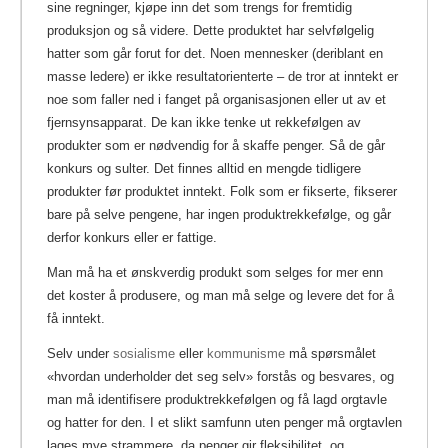
sine regninger, kjøpe inn det som trengs for fremtidig
produksjon og så videre.
Dette produktet har selvfølgelig
hatter som går forut for det. Noen mennesker (deriblant en
masse ledere) er ikke
resultatorienterte – de
tror at inntekt er
noe som faller ned i fanget på organisasjonen eller ut av et
fjernsynsapparat. De kan ikke tenke ut rekkefølgen av
produkter som er nødvendig for å skaffe penger. Så de går
konkurs og sulter. Det finnes alltid en mengde tidligere
produkter før produktet inntekt. Folk som er fikserte, fikserer
bare på selve pengene, har ingen produktrekkefølge, og går
derfor konkurs eller er fattige.
Man må ha et ønskverdig produkt som selges for mer enn
det koster å produsere, og man må selge og levere det for å
få inntekt.
Selv under
sosialisme
eller
kommunisme
må spørsmålet
«hvordan underholder det seg selv» forstås og besvares, og
man må identifisere produktrekkefølgen og få lagd orgtavle
og hatter for den. I et slikt samfunn uten penger må orgtavlen
lages mye strammere, da penger gir fleksibilitet, og