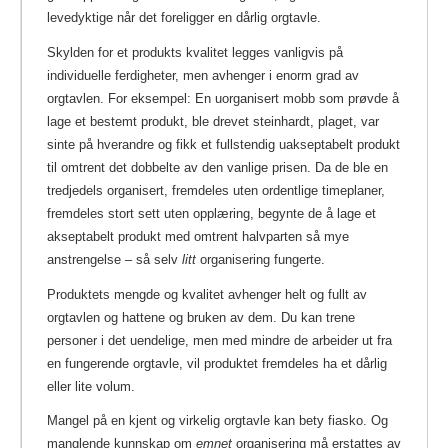
levedyktige når det foreligger en dårlig orgtavle.
Skylden for et produkts kvalitet legges vanligvis på
individuelle ferdigheter, men avhenger i enorm grad av
orgtavlen. For eksempel: En uorganisert mobb som prøvde å
lage et bestemt produkt, ble drevet steinhardt, plaget, var
sinte på hverandre og fikk et fullstendig uakseptabelt produkt
til omtrent det dobbelte av den vanlige prisen. Da de ble en
tredjedels organisert, fremdeles uten ordentlige timeplaner,
fremdeles stort sett uten opplæring, begynte de å lage et
akseptabelt produkt med omtrent halvparten så mye
anstrengelse – så selv
litt
organisering fungerte.
Produktets mengde og kvalitet avhenger helt og fullt av
orgtavlen og hattene og bruken av dem. Du kan trene
personer i det uendelige, men med mindre de arbeider ut fra
en fungerende orgtavle, vil produktet fremdeles ha et dårlig
eller lite volum.
Mangel på en kjent og virkelig orgtavle kan bety fiasko. Og
manglende kunnskap om
emnet
organisering må erstattes av