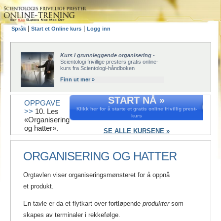
|
|
Språk
Start et Online kurs
Logg inn
Kurs i grunnleggende organisering
-
Scientologi frivillige presters gratis online-
kurs fra Scientologi-håndboken
Finn ut mer »
START NÅ »
OPPGAVE
Klikk her for å starte et gratis online frivillig prest-
>>
10. Les
kurs
«Organisering
og hatter».
SE ALLE KURSENE »
ORGANISERING OG HATTER
Orgtavlen viser organiseringsmønsteret for å oppnå
et produkt.
En tavle er da et flytkart over fortløpende
produkter
som
skapes av terminaler i rekkefølge.