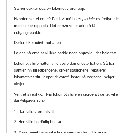
Så her dukker
posten
lokomotivfører opp.
Hvordan vet vi dette? Fordi vi må ha et
produkt
av forflyttede
mennesker og gods. Det er hva vi forsøkte å få til
i utgangspunktet.
Derfor lokomotivførerhatten.
La oss nå anta at vi ikke hadde noen orgtavle i det hele tatt.
Lokomotivførerhatten ville være den eneste hatten. Så han
samler inn billettpengene, driver stasjonene, reparerer
lokomotivet sitt, kjøper drivstoff, laster på vognene, selger
aksjer
....
Vent et øyeblikk. Hvis lokomotivføreren gjorde alt dette, ville
det følgende skje:
1. Han ville være utslitt.
2. Han ville ha dårlig humør.
3. Maskineriet hans ville bryte sammen fra tid til annen.