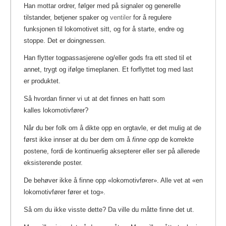
Han mottar ordrer, følger med på signaler og generelle
tilstander, betjener spaker og
ventiler
for å regulere
funksjonen til lokomotivet sitt, og for å starte, endre og
stoppe.
Det er doingnessen.
Han flytter togpassasjerene og/eller gods fra ett sted til et
annet, trygt og ifølge timeplanen. Et forflyttet tog med last
er produktet.
Så hvordan finner vi ut at det finnes en hatt som
kalles lokomotivfører?
Når du ber folk om å dikte opp en orgtavle, er det mulig at de
først ikke innser at du ber dem om å
finne opp
de korrekte
postene, fordi de kontinuerlig aksepterer eller ser på allerede
eksisterende poster.
De behøver ikke å finne opp «lokomotivfører». Alle vet at «en
lokomotivfører fører et tog».
Så om du ikke visste dette? Da ville du måtte finne det ut.