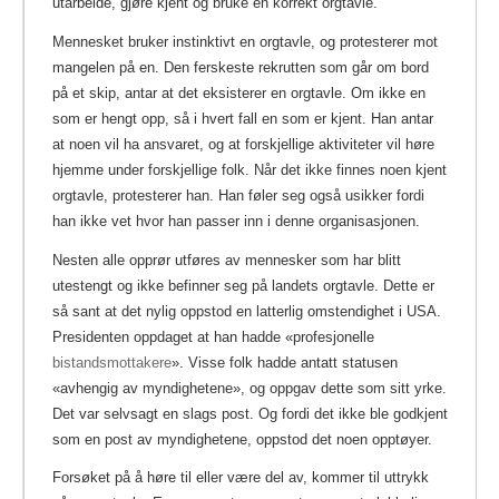
utarbeide, gjøre kjent og bruke en korrekt orgtavle.
Mennesket bruker instinktivt en orgtavle, og protesterer mot
mangelen på en. Den ferskeste rekrutten som går om bord
på et skip, antar at det eksisterer en orgtavle. Om ikke en
som er hengt opp, så i hvert fall en som er kjent. Han antar
at noen vil ha ansvaret, og at forskjellige aktiviteter vil høre
hjemme under forskjellige folk. Når det ikke finnes noen kjent
orgtavle, protesterer han. Han føler seg også usikker fordi
han ikke vet hvor han passer inn i denne organisasjonen.
Nesten alle opprør utføres av mennesker som har blitt
utestengt og ikke befinner seg på landets orgtavle. Dette er
så sant at det nylig oppstod en latterlig omstendighet i USA.
Presidenten oppdaget at han hadde «profesjonelle
bistandsmottakere
».
Visse folk hadde antatt statusen
«avhengig av myndighetene», og oppgav dette som sitt yrke.
Det var selvsagt en slags post. Og fordi det ikke ble godkjent
som en post av myndighetene, oppstod det noen opptøyer.
Forsøket på å høre til eller være del av, kommer til uttrykk