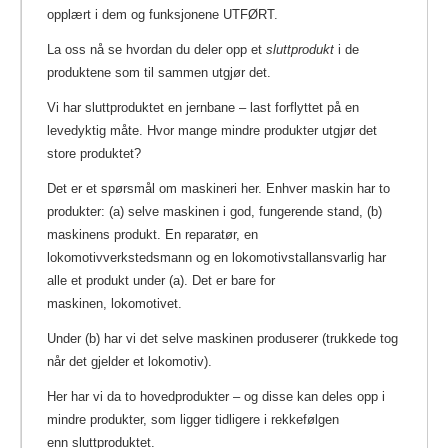
opplært i dem og funksjonene UTFØRT.
La oss nå se hvordan du deler opp et
sluttprodukt
i de
produktene som til sammen utgjør det.
Vi har sluttproduktet en jernbane – last forflyttet på en
levedyktig måte. Hvor mange mindre produkter utgjør det
store produktet?
Det er et spørsmål om maskineri her. Enhver maskin har to
produkter: (a) selve maskinen i god, fungerende stand, (b)
maskinens produkt. En reparatør, en
lokomotivverkstedsmann og en lokomotivstallansvarlig har
alle et produkt under (a). Det er bare for
maskinen, lokomotivet.
Under (b) har vi det selve maskinen produserer (trukkede tog
når det gjelder et lokomotiv).
Her har vi da to hovedprodukter – og disse kan deles opp i
mindre produkter, som ligger tidligere i rekkefølgen
enn sluttproduktet.