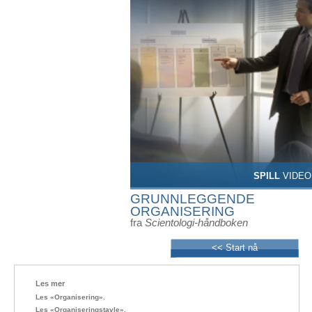
SPILL
VIDEO
GRUNNLEGGENDE
ORGANISERING
fra
Scientologi-håndboken
<< Start nå
Les mer
Les «Organisering».
Les «Organiseringstavle».