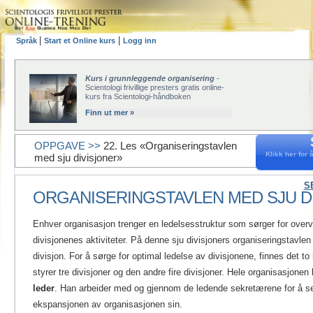
|
|
Språk
Start et Online kurs
Logg inn
Kurs i grunnleggende organisering
-
Scientologi frivillige presters gratis online-
kurs fra Scientologi-håndboken
Finn ut mer »
OPPGAVE >>
22. Les «Organiseringstavlen
Klikk her for å
med sju divisjoner»
S
ORGANISERINGSTAVLEN MED SJU D
Enhver organisasjon trenger en ledelsesstruktur som sørger for overv
divisjonenes aktiviteter. På denne sju divisjoners organiseringstavlen
divisjon. For å sørge for optimal ledelse av divisjonene, finnes det to
styrer tre divisjoner og den andre fire divisjoner. Hele organisasjonen 
leder
. Han arbeider med og gjennom de ledende sekretærene for å se
ekspansjonen av organisasjonen sin.