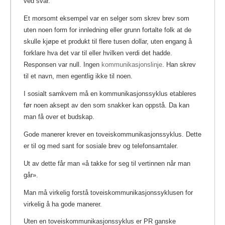
ved svar.
Et morsomt eksempel var en selger som skrev brev som
uten noen form for innledning eller grunn fortalte folk at de
skulle kjøpe et produkt til flere tusen dollar, uten engang å
forklare hva det var til eller hvilken verdi det hadde.
Responsen var null. Ingen
kommunikasjonslinje
. Han skrev
til et navn, men egentlig ikke til noen.
I sosialt samkvem må en kommunikasjonssyklus etableres
før noen aksept av den som snakker kan oppstå.
Da kan
man få over et budskap.
Gode manerer krever en toveiskommunikasjonssyklus. Dette
er til og med sant for sosiale brev og telefonsamtaler.
Ut av dette får man «å takke for seg til vertinnen når man
går».
Man må virkelig forstå toveiskommunikasjonssyklusen for
virkelig å ha gode manerer.
Uten en toveiskommunikasjonssyklus er PR ganske