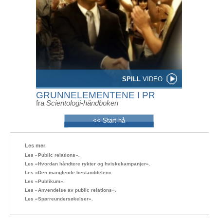
SPILL
VIDEO
GRUNNELEMENTENE I PR
fra
Scientologi-håndboken
<< Start nå
Les mer
Les «Public relations».
Les «Hvordan håndtere rykter og hviskekampanjer».
Les «Den manglende
bestanddelen».
Les «Publikum».
Les «Anvendelse av public relations».
Les «Spørreundersøkelser».