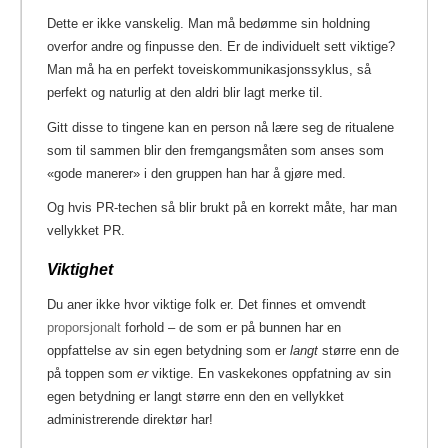
Dette er ikke vanskelig. Man må bedømme sin holdning
overfor andre og finpusse den. Er de individuelt sett viktige?
Man må ha en perfekt toveiskommunikasjonssyklus, så
perfekt og naturlig at den aldri blir lagt merke til.
Gitt disse to tingene kan en person nå lære seg de ritualene
som til sammen blir den fremgangsmåten som anses som
«gode manerer» i den gruppen han har å gjøre med.
Og hvis PR-techen så blir brukt på en korrekt måte, har man
vellykket PR.
Viktighet
Du aner ikke hvor viktige folk er. Det finnes et omvendt
proporsjonalt
forhold – de som er på bunnen har en
oppfattelse av sin egen betydning som er
langt
større enn de
på toppen som
er
viktige. En vaskekones oppfatning av sin
egen betydning er langt større enn den en vellykket
administrerende direktør har!