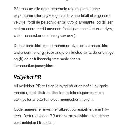
På tross av alle deres «mentale teknologier» kunne
psykiateren eller psykologen aldri vinne bifall eller generell
velvilje, fordi de personlig er (a) utrolig arrogante, og (b) ser
ned på andre med knusende forakt («mennesket er et dyr»,
«alle mennesker er sinnssyke» osv.).
De har bare ikke «gode manerer»; dvs. de (a) anser ikke
andre som, eller gir ikke andre en følelse av at de er viktige,
og (b) de er fullstendig fremmede for en
kommunikasjonssyklus.
Vellykket PR
All vellykket PR er følgelig bygd på et grunnfjell av gode
manerer, fordi dette er den første teknologien som ble
utviklet for å lette forholdet mennesker imellom.
Gode manerer er mye mer utbredt og respektert enn PR-
tech. Derfor vil
ingen
PR-tech være vellykket hvis denne
bestanddelen blir utelatt.