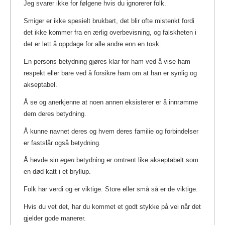
Jeg svarer ikke for følgene hvis du ignorerer folk.
Smiger er ikke spesielt brukbart, det blir ofte mistenkt fordi
det ikke kommer fra en ærlig overbevisning, og falskheten i
det er lett å oppdage for alle andre enn en tosk.
En persons betydning gjøres klar for ham ved å vise ham
respekt eller bare ved å forsikre ham om at han er synlig og
akseptabel.
Å se og anerkjenne at noen annen eksisterer er å innrømme
dem deres betydning.
Å kunne navnet deres og hvem deres familie og forbindelser
er fastslår også betydning.
Å hevde sin
egen
betydning er omtrent like akseptabelt som
en død katt i et bryllup.
Folk har verdi og er viktige. Store eller små så er de viktige.
Hvis du vet det, har du kommet et godt stykke på vei når det
gjelder gode manerer.