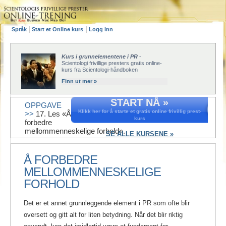
|
|
Språk
Start et Online kurs
Logg inn
Kurs i grunnelementene i PR
-
Scientologi frivillige presters gratis online-
kurs fra Scientologi-håndboken
Finn ut mer »
START NÅ »
OPPGAVE
Klikk her for å starte et gratis online frivillig prest-
>>
17. Les «Å
kurs
forbedre
mellommenneskelige forhold».
SE ALLE KURSENE »
Å FORBEDRE
MELLOMMENNESKELIGE
FORHOLD
Det er et annet grunnleggende element i PR som ofte blir
oversett og gitt alt for liten betydning. Når det blir riktig