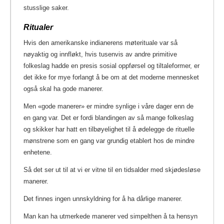
stusslige saker.
Ritualer
Hvis den amerikanske indianerens møterituale var så
nøyaktig og innfløkt, hvis tusenvis av andre primitive
folkeslag hadde en presis sosial oppførsel og tiltaleformer, er
det ikke for mye forlangt å be om at det moderne mennesket
også skal ha gode manerer.
Men «gode manerer» er mindre synlige i våre dager enn de
en gang var. Det er fordi blandingen av så mange folkeslag
og skikker har hatt en tilbøyelighet til å ødelegge de rituelle
mønstrene som en gang var grundig etablert hos de mindre
enhetene.
Så det ser ut til at vi er vitne til en tidsalder med skjødesløse
manerer.
Det finnes ingen unnskyldning for å ha dårlige manerer.
Man kan ha utmerkede manerer ved simpelthen å ta hensyn