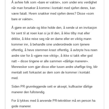
Å avfeie folk som «bare er vakter», som under ens verdighet
når man forsøker å komme i kontakt med sjefen deres, kan
være fatalt. Hvem snakker med sjefen deres? Disse «som
bare er vakter».
Å gjøre en avtale og ikke holde den, å sende ut en invitasjon
for sent til at noen kan si ja til den, å ikke tilby mat eller
drikke, å ikke reise seg når en dame eller en viktig mann
kommer inn, å behandle sine underordnede som tjenere
offentlig, å heve stemmen krast offentlig, å avbryte hva noen
andre sier for å «gjøre noe viktig», å ikke si takk eller god
natt – disse tingene er alle sammen «dårlige manerer».
Mennesker som gjør disse eller tusen andre uhøflige ting, blir
mentalt sett forkastet av dem som de kommer i kontakt
med.
Siden PR grunnleggende sett er aksept, kullkaster dårlige
manerer den fullstendig.
For å lykkes med å anvende PR-teknikker må en person ha
gode manerer.