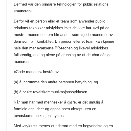
Dermed var den primære teknologien for public relations
«manerer».
Derfor vil en person eller et team som anvender public
relations-teknikker mislykkes hvis de ikke har øvd på og
mestret manerene som blir ansett som «gode manerer» av
dem som blir kontaktet. En person eller et team kan kjenne
hele den mer avanserte PR-techen og likevel mislykkes
fullstendig, ene og alene på grunnlag av at de «har dårlige
manerer».
«Gode manerer» består av:
(a) å innrømme den andre personen betydning, og
(b) å bruke toveiskommunikasjonssyklusen
Når man har med mennesker å gjøre, er det umulig å
formidle ens ideer og oppnå noen aksept uten en
toveiskommunikasjonssyklus.
Med «syklus» menes et tidsrom med en begynnelse og en