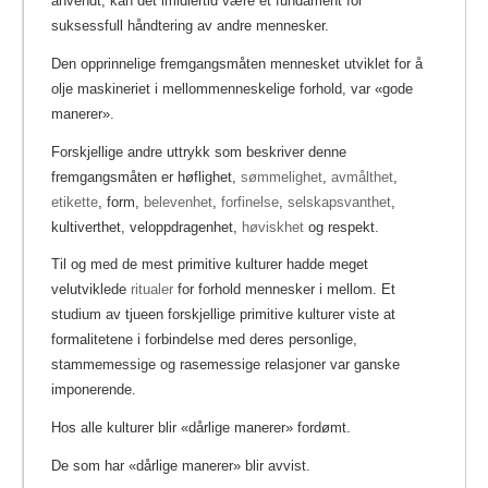
anvendt, kan det imidlertid være et fundament for
suksessfull håndtering av andre mennesker.
Den opprinnelige fremgangsmåten mennesket utviklet for å
olje maskineriet i mellommenneskelige forhold, var «gode
manerer».
Forskjellige andre uttrykk som beskriver denne
fremgangsmåten er høflighet,
sømmelighet
,
avmålthet
,
etikette
, form,
belevenhet
,
forfinelse
,
selskapsvanthet
,
kultiverthet, veloppdragenhet,
høviskhet
og respekt.
Til og med de mest primitive kulturer hadde meget
velutviklede
ritualer
for forhold mennesker i mellom.
Et
studium av tjueen forskjellige primitive kulturer viste at
formalitetene i forbindelse med deres personlige,
stammemessige og rasemessige relasjoner var ganske
imponerende.
Hos alle kulturer blir «dårlige manerer» fordømt.
De som har «dårlige manerer» blir avvist.