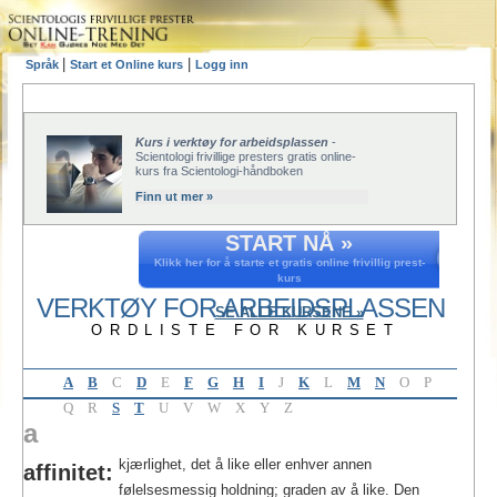
|
|
Språk
Start et Online kurs
Logg inn
Kurs i verktøy for arbeidsplassen
-
Scientologi frivillige presters gratis online-
kurs fra Scientologi-håndboken
Finn ut mer »
START NÅ »
Klikk her for å starte et gratis online frivillig prest-
kurs
VERKTØY FOR ARBEIDSPLASSEN
SE ALLE KURSENE »
ORDLISTE FOR KURSET
A
B
C
D
E
F
G
H
I
J
K
L
M
N
O
P
Q
R
S
T
U
V
W
X
Y
Z
a
kjærlighet, det å like eller enhver annen
affinitet:
følelsesmessig holdning; graden av å like. Den