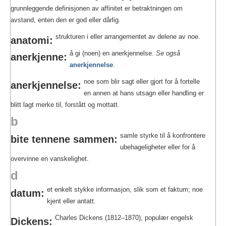
grunnleggende definisjonen av affinitet er betraktningen om
avstand, enten den er god eller dårlig.
strukturen i eller arrangementet av delene av noe.
anatomi:
å gi (noen) en anerkjennelse.
Se også
anerkjenne:
anerkjennelse
.
noe som blir sagt eller gjort for å fortelle
anerkjennelse:
en annen at hans utsagn eller handling er
blitt lagt merke til, forstått og mottatt.
b
samle styrke til å konfrontere
bite tennene sammen:
ubehageligheter eller for å
overvinne en vanskelighet.
d
et enkelt stykke informasjon, slik som et faktum; noe
datum:
kjent eller antatt.
Charles Dickens (1812–1870), populær engelsk
Dickens: