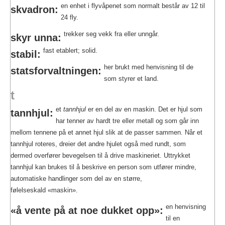
en enhet i flyvåpenet som normalt består av 12 til
skvadron:
24 fly.
trekker seg vekk fra eller unngår.
skyr unna:
fast etablert; solid.
stabil:
her brukt med henvisning til de
statsforvaltningen:
som styrer et land.
t
et
tannhjul
er en del av en maskin. Det er hjul som
tannhjul:
har tenner av hardt tre eller metall og som går inn
mellom tennene på et annet hjul slik at de passer sammen. Når et
tannhjul roteres, dreier det andre hjulet også med rundt, som
dermed overfører bevegelsen til å drive maskineriet. Uttrykket
tannhjul kan brukes til å beskrive en person som utfører mindre,
automatiske handlinger som del av en større,
følelseskald «maskin».
en henvisning
«å vente på at noe dukket opp»:
til en