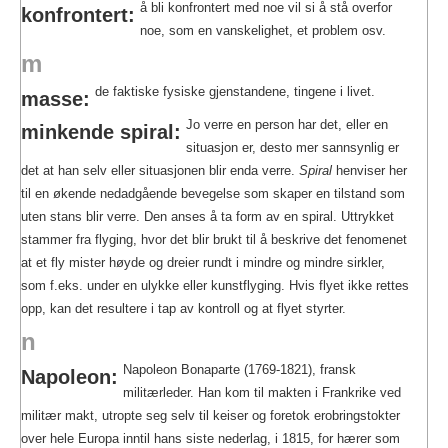
å bli konfrontert med noe vil si å stå overfor
konfrontert:
noe, som en vanskelighet, et problem osv.
m
de faktiske fysiske gjenstandene, tingene i livet.
masse:
Jo verre en person har det, eller en
minkende spiral:
situasjon er, desto mer sannsynlig er
det at han selv eller situasjonen blir enda verre.
Spiral
henviser her
til en økende nedadgående bevegelse som skaper en tilstand som
uten stans blir verre. Den anses å ta form av en spiral. Uttrykket
stammer fra flyging, hvor det blir brukt til å beskrive det fenomenet
at et fly mister høyde og dreier rundt i mindre og mindre sirkler,
som f.eks. under en ulykke eller kunstflyging. Hvis flyet ikke rettes
opp, kan det resultere i tap av kontroll og at flyet styrter.
n
Napoleon Bonaparte (1769-1821), fransk
Napoleon:
militærleder. Han kom til makten i Frankrike ved
militær makt, utropte seg selv til keiser og foretok erobringstokter
over hele Europa inntil hans siste nederlag, i 1815, for hærer som