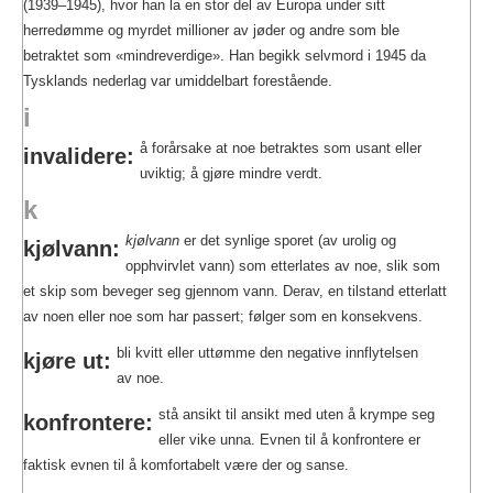
(1939–1945), hvor han la en stor del av Europa under sitt
herredømme og myrdet millioner av jøder og andre som ble
betraktet som «mindreverdige». Han begikk selvmord i 1945 da
Tysklands nederlag var umiddelbart forestående.
i
å forårsake at noe betraktes som usant eller
invalidere:
uviktig; å gjøre mindre verdt.
k
kjølvann
er det synlige sporet (av urolig og
kjølvann:
opphvirvlet vann) som etterlates av noe, slik som
et skip som beveger seg gjennom vann. Derav, en tilstand etterlatt
av noen eller noe som har passert; følger som en konsekvens.
bli kvitt eller uttømme den negative innflytelsen
kjøre ut:
av noe.
stå ansikt til ansikt med uten å krympe seg
konfrontere:
eller vike unna. Evnen til å konfrontere er
faktisk evnen til å komfortabelt være der og sanse.