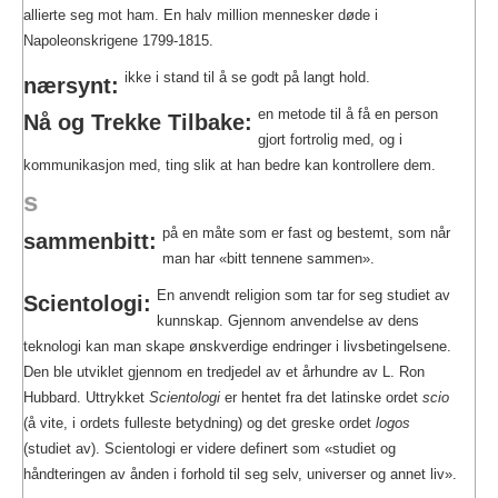
allierte seg mot ham. En halv million mennesker døde i
Napoleonskrigene 1799-1815.
ikke i stand til å se godt på langt hold.
nærsynt:
en metode til å få en person
Nå og Trekke Tilbake:
gjort fortrolig med, og i
kommunikasjon med, ting slik at han bedre kan kontrollere dem.
s
på en måte som er fast og bestemt, som når
sammenbitt:
man har «bitt tennene sammen».
En anvendt religion som tar for seg studiet av
Scientologi:
kunnskap. Gjennom anvendelse av dens
teknologi kan man skape ønskverdige endringer i livsbetingelsene.
Den ble utviklet gjennom en tredjedel av et århundre av L. Ron
Hubbard. Uttrykket
Scientologi
er hentet fra det latinske ordet
scio
(å vite, i ordets fulleste betydning) og det greske ordet
logos
(studiet av). Scientologi er videre definert som «studiet og
håndteringen av ånden i forhold til seg selv, universer og annet liv».