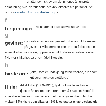
forfatter som skrev om det nittende århundrets
samfunn og hvis historier ofte beskrev eksentriske personer.
Se
også «
å vente på at noe dukket opp
».
f
resultater eller konsekvenser av noe.
forgreninger:
g
oppnåelsen av enhver ønsket forbedring. Eksempler
gevinst:
på gevinster ville være en person som forbedret sin
evne til å kommunisere, opplevde en økt følelse av velvære eller
fikk mer sikkerhet på et område i livet sitt.
h
(talte) som er uhøflige og fornærmende, eller som
harde ord:
kritiserer frekt (og urettferdig).
Adolf Hitler (1889–1945), tysk politisk leder fra det
Hitler:
tjuende århundret som drømte om å skape et herrefolk
som skulle herske i tusen år som det tredje tyske riket. Han tok
makten i Tyskland som diktator i 1933, og startet andre verdenskrig