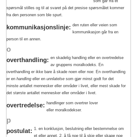
som går fra et
spørsmål stilles og til at svaret på det presise spørsmålet kommer
fra den personen som ble spurt.
den ruten eller veien som
kommunikasjonslinje:
kommunikasjon går fra en
person til en annen.
o
en skadelig handling eller en overtredelse
overthandling:
av gruppens moralkodeks. En
overthandling er ikke bare å skade noen eller noe: En overthandling
er en
handling
eller en
unnlatelse
som gjør minst godt for det
minste antallet mennesker eller områder i livet, eller mest skade for
det største antallet mennesker eller områder i livet.
handlinger som overtrer lover
overtredelse:
eller moralkodekser.
p
1. en konklusjon, beslutning eller bestemmelse om
postulat:
et eller annet. 2. å få noe til å skje eller skape noe