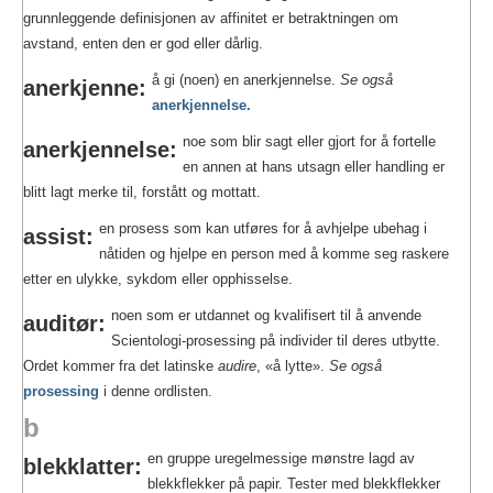
grunnleggende definisjonen av affinitet er betraktningen om
avstand, enten den er god eller dårlig.
å gi (noen) en anerkjennelse.
Se også
anerkjenne:
anerkjennelse.
noe som blir sagt eller gjort for å fortelle
anerkjennelse:
en annen at hans utsagn eller handling er
blitt lagt merke til, forstått og mottatt.
en prosess som kan utføres for å avhjelpe ubehag i
assist:
nåtiden og hjelpe en person med å komme seg raskere
etter en ulykke, sykdom eller opphisselse.
noen som er utdannet og kvalifisert til å anvende
auditør:
Scientologi-prosessing på individer til deres utbytte.
Ordet kommer fra det latinske
audire
, «å lytte».
Se også
prosessing
i denne ordlisten.
b
en gruppe uregelmessige mønstre lagd av
blekklatter:
blekkflekker på papir. Tester med blekkflekker