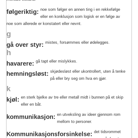
noe som følger en annen ting i en rekkefølge
følgeriktig:
eller en konklusjon som logisk er en følge av
noe som allerede er konstatert eller nevnt.
g
mistes, forsømmes eller ødelegges.
gå over styr:
h
gå tapt eller mislykkes.
havarere:
skjødesløst eller ukontrollert, uten å tenke
hemningsløst:
på eller bry seg om hva en gjør.
k
en sterk bjelke av tre eller metall midt i bunnen på et skip
kjøl:
eller en båt.
en utveksling av ideer gjennom rom
kommunikasjon:
mellom to personer.
det tidsrommet
Kommunikasjonsforsinkelse: