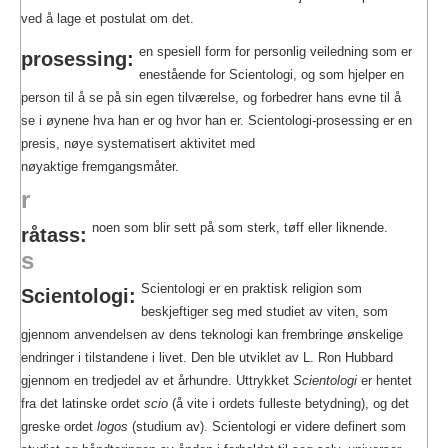
ved å lage et postulat om det.
en spesiell form for personlig veiledning som er
prosessing:
enestående for Scientologi, og som hjelper en
person til å se på sin egen tilværelse, og forbedrer hans evne til å
se i øynene hva han er og hvor han er. Scientologi-prosessing er en
presis, nøye systematisert aktivitet med
nøyaktige fremgangsmåter.
r
noen som blir sett på som sterk, tøff eller liknende.
råtass:
s
Scientologi er en praktisk religion som
Scientologi:
beskjeftiger seg med studiet av viten, som
gjennom anvendelsen av dens teknologi kan frembringe ønskelige
endringer i tilstandene i livet. Den ble utviklet av L. Ron Hubbard
gjennom en tredjedel av et århundre. Uttrykket
Scientologi
er hentet
fra det latinske ordet
scio
(å vite i ordets fulleste betydning), og det
greske ordet
logos
(studium av). Scientologi er videre definert som