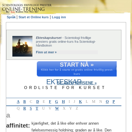
|
|
Språk
Start et Online kurs
Logg inn
Ekteskapskurset
- Scientologi frivillige
presters gratis online-kurs fra Scientologi-
håndboken
Finn ut mer »
START NÅ »
Klikk her for å starte et gratis online frivillig prest-
kurs
EKTESKAP
SE ALLE KURSENE »
ORDLISTE FOR KURSET
A
B
C
D
E
F
G
H
I
J
K
L
M
N
O
P
Q
R
S
T
U
V
W
X
Y
Z
a
kjærlighet, det å like eller enhver annen
affinitet:
følelsesmessig holdning; graden av å like. Den