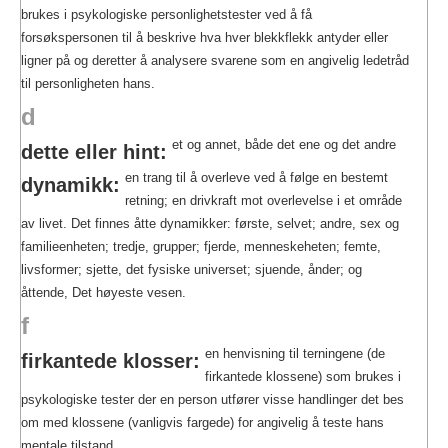
brukes i psykologiske personlighetstester ved å få
forsøkspersonen til å beskrive hva hver blekkflekk antyder eller
ligner på og deretter å analysere svarene som en angivelig ledetråd
til personligheten hans.
d
et og annet, både det ene og det andre
dette eller hint:
en trang til å overleve ved å følge en bestemt
dynamikk:
retning; en drivkraft mot overlevelse i et område
av livet. Det finnes åtte dynamikker: første, selvet; andre, sex og
familieenheten; tredje, grupper; fjerde, menneskeheten; femte,
livsformer; sjette, det fysiske universet; sjuende, ånder; og
åttende, Det høyeste vesen.
f
en henvisning til terningene (de
firkantede klosser:
firkantede klossene) som brukes i
psykologiske tester der en person utfører visse handlinger det bes
om med klossene (vanligvis fargede) for angivelig å teste hans
mentale tilstand.