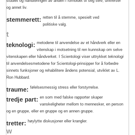
studiet og håndteringen av ånden i forholdet til seg selv, universer
og annet liv.
retten til å stemme, spesielt ved
stemmerett:
politiske valg.
t
metodene til anvendelse av et håndverk eller en
teknologi:
vitenskap i motsetning til ren kunnskap om selve
vitenskapen eller håndverket. I Scientologi viser uttrykket
teknologi
til anvendelsesmetodene for Scientologi-prinsipper for å forbedre
sinnets funksjoner og rehabilitere åndens potensial, utviklet av L.
Ron Hubbard.
følelsesmessig stress eller forstyrrelse.
traume:
en som med falske rapporter skaper
tredje part:
vanskeligheter mellom to mennesker, en person
og en gruppe, eller en gruppe og en annen gruppe.
høylytte diskusjoner eller krangler.
tretter:
w