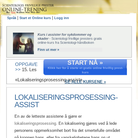
|
|
Språk
Start et Online kurs
Logg inn
Kurs i assister for sykdommer og
skader
- Scientologi frivillige presters gratis
online-kurs fra Scientologi-håndboken
Finn ut mer »
START NÅ »
OPPGAVE
Klikk her for å starte et gratis online frivillig prest-
>>
15. Les
kurs
«Lokaliseringsprosessing-assist».
SE ALLE KURSENE »
LOKALISERINGSPROSESSING-
ASSIST
En av de letteste assistene å gjøre er
lokaliseringsprosessing
.
En lokalisering gjøres ved å lede
personens oppmerksomhet bort fra det smertefulle området
på kroppen hans, eller fra vanskelighetene hans og ut