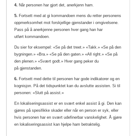
4.
Når personen har gjort det, anerkjenn ham.
5.
Fortsett med at gi kommandoen mens du retter personens
oppmerksomhet mot forskjellige gjenstander i omgivelsene.
Pass på å anerkjenne personen hver gang han har
utført kommandoen.
Du sier for eksempel: «Se på det treet.» «Takk.» «Se på den
bygningen.» «Bra.» «Se på den gaten.» «All right.» «Se på
den plenen.» «Svært godt.» Hver gang peker du
på gjenstanden.
6.
Fortsett med dette til personen har gode indikatorer og en
kognisjon. På det tidspunktet kan du avslutte assisten. Si til
personen: «Slutt på assist.»
En lokaliseringsassist er en svært enkel assist å gi. Den kan
gjøres på spesifikke skader eller når en person er syk, eller
hvis personen har en svært udefinerbar vanskelighet. Å gjøre
en lokaliseringsassist kan hjelpe ham betraktelig.