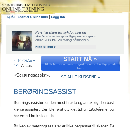
|
|
Språk
Start et Online kurs
Logg inn
Kurs i assister for sykdommer og
skader
- Scientologi frivillige presters gratis
online-kurs fra Scientologi-håndboken
Finn ut mer »
START NÅ »
OPPGAVE
Klikk her for å starte et gratis online frivillig prest-
>>
7. Les
kurs
«Berøringsassist».
SE ALLE KURSENE »
BERØRINGSASSIST
Berøringsassisten er den mest brukte og antakelig den best
kjente assisten. Den ble først utviklet tidlig i 1950-årene, og
har vært i bruk siden da.
Bruken av berøringsassister er ikke begrenset til skader. De