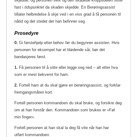
skjedde, og personen selv og den skadede kroppsdelen sitter
fast i
tidspunktet
da skaden skjedde. En Berøringsassist
tillater helbredelse å skje ved i en viss grad å få personen til
nåtid og det stedet der han befinner seg.
Prosedyre
0.
Gi førstehjelp etter behov
før
du begynner assisten. Hvis
personen for eksempel har et blødende sår, bør det
bandasjeres først.
1.
Få personen til å sitte eller legge seg ned – alt etter hva
som er mest bekvemt for ham.
2.
Fortell ham at du skal gjøre en berøringsassist, og forklar
fremgangsmåten kort.
Fortell personen kommandoen du skal bruke, og forsikre deg
om at han forstår den. Kommandoen som brukes er «Føl
min finger».
Fortell personen at han skal la deg få vite når han har
utført kommandoen.