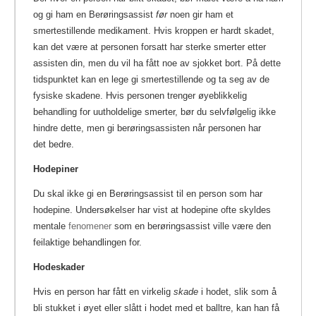
og gi ham en Berøringsassist
før
noen gir ham et
smertestillende medikament. Hvis kroppen er hardt skadet,
kan det være at personen forsatt har sterke smerter etter
assisten din, men du vil ha fått noe av sjokket bort. På dette
tidspunktet kan en lege gi smertestillende og ta seg av de
fysiske skadene. Hvis personen trenger øyeblikkelig
behandling for uutholdelige smerter, bør du selvfølgelig ikke
hindre dette, men gi berøringsassisten når personen har
det bedre.
Hodepiner
Du skal ikke gi en Berøringsassist til en person som har
hodepine. Undersøkelser har vist at hodepine ofte skyldes
mentale
fenomener
som en berøringsassist ville være den
feilaktige behandlingen for.
Hodeskader
Hvis en person har fått en virkelig
skade
i hodet, slik som å
bli stukket i øyet eller slått i hodet med et balltre, kan han få