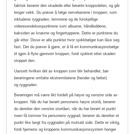
faktisk berører den skadede eller berørte kroppsdelen, og går
lenger vekk. Du prøver å følge nervebanene i kroppen, som
inkluderer ryggraden, lemmene og de forskjellige
videresendelsespunktene som albuene, håndleddene,
baksiden av knærne og fingertuppene. Dette er punktene du
går etter. Disse er alle punkter hvor sjokkbølger kan låse seg
fast. Det du prøver å gjøre, er å få en kommunikasjonsbølge
til igjen å flyte gjennom kroppen, fordi sjokket etter skaden
stoppet den.
Uansett hvilken del av kroppen som blir behandlet, bør
berøringene omfatte ekstremitetene (hender og føtter)
og ryggraden.
Berøringen må være likt fordelt på høyre og venstre side av
kroppen. Når du har berørt personens høyre stortå, berører
du deretter den venstre stortåen; når du har berørt et punkt
noen få tommer fra personens ryggrad, berører du deretter et
punkt like langt fra ryggraden på motsatt side. Dette er viktig,
fordi hjernens og kroppens kommunikasjonssystem henger