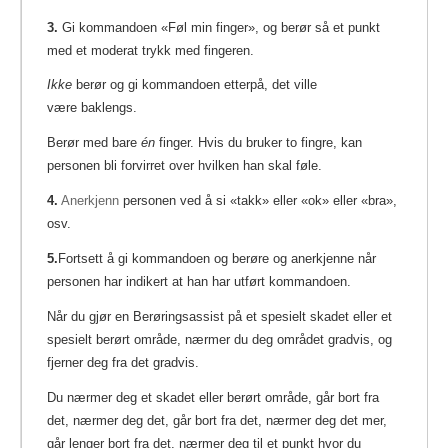
3.
Gi kommandoen «Føl min finger», og berør så et punkt
med et moderat trykk med fingeren.
Ikke
berør og gi kommandoen etterpå, det ville
være baklengs.
Berør med bare
én
finger. Hvis du bruker to fingre, kan
personen bli forvirret over hvilken han skal føle.
4.
Anerkjenn
personen ved å si «takk» eller «ok» eller «bra»,
osv.
5.
Fortsett å gi kommandoen og berøre og anerkjenne når
personen har indikert at han har utført kommandoen.
Når du gjør en Berøringsassist på et spesielt skadet eller et
spesielt berørt område, nærmer du deg området gradvis, og
fjerner deg fra det gradvis.
Du nærmer deg et skadet eller berørt område, går bort fra
det, nærmer deg det, går bort fra det, nærmer deg det mer,
går lenger bort fra det, nærmer deg til et punkt hvor du