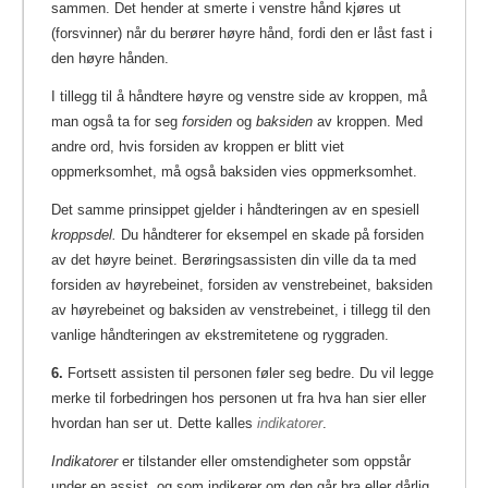
sammen. Det hender at smerte i venstre hånd kjøres ut
(forsvinner) når du berører høyre hånd, fordi den er låst fast i
den høyre hånden.
I tillegg til å håndtere høyre og venstre side av kroppen, må
man også ta for seg
forsiden
og
baksiden
av kroppen. Med
andre ord, hvis forsiden av kroppen er blitt viet
oppmerksomhet, må også baksiden vies oppmerksomhet.
Det samme prinsippet gjelder i håndteringen av en spesiell
kroppsdel.
Du håndterer for eksempel en skade på forsiden
av det høyre beinet. Berøringsassisten din ville da ta med
forsiden av høyrebeinet, forsiden av venstrebeinet, baksiden
av høyrebeinet og baksiden av venstrebeinet, i tillegg til den
vanlige håndteringen av ekstremitetene og ryggraden.
6.
Fortsett assisten til personen føler seg bedre. Du vil legge
merke til forbedringen hos personen ut fra hva han sier eller
hvordan han ser ut. Dette kalles
indikatorer
.
Indikatorer
er tilstander eller omstendigheter som oppstår
under en assist, og som indikerer om den går bra eller dårlig.