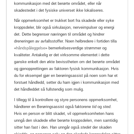
kommunikasjon med det berørte området, eller når
skadestedet i det fysiske universet ikke lokaliseres.
Når oppmerksomhet er trukket bort fra skadede eller syke
kroppsdeler, blir også sirkulasjon, nerveimpulser og energi
det. Dette begrenser næringen til området og hindrer
dreneringen av avfallsstoffer. Noen helbredere i fortiden tilla
«
håndspåleggelse
» bemerkelsesverdige strømmer og
kvaliteter.
Antakelig er det virksomme elementet i dette
ganske enkelt den økte bevisstheten om det berørte området
og gjenopprettingen av faktoren fysisk kommunikasjon. Hvis
du for eksempel gjør en berøringsassist på noen som har et
forstuet håndledd, setter du ham igjen i kommunikasjon med
det håndleddet så fullstendig som mulig.
I tillegg til å kontrollere og styre personens oppmerksomhet,
håndterer en Berøringsassist også faktorene
tid
og
sted
.
Hvis en person er blitt skadet, vil oppmerksomheten hans
unngå den skadede eller berørte kroppsdelen, men samtidig
sitter han fast i den. Han unngår også
stedet
der skaden