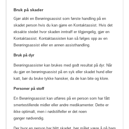
Bruk på skader
Gjør aldri en Berøringsassist som første handling på en
skadet person hvis du kan gjøre en Kontaktassist. Hvis det
eksakte stedet hvor skaden inntraff er tilgjengelig, gjør en
Kontaktassist. Kontaktassisten kan så følges opp av en
Berøringsassist eller en annen assisthandling.
Bruk på dyr
Berøringsassister kan brukes med godt resultat på dyr. Når
du gjør en berøringsassist på en syk eller skadet hund eller
katt, bør du bruke tykke hansker, da de kan bite og klore.
Personer på stoff
En Berøringsassist kan utføres på en person som har fått
smertestillende midler eller andre medikamenter. Dette er
ikke optimalt, men i nødstilfeller er det noen
ganger nødvendig.
Der hvor en person har blitt skadet, bør målet være å nå ham