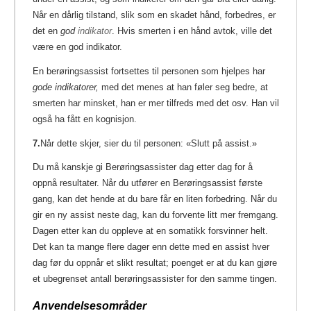
Når en dårlig tilstand, slik som en skadet hånd, forbedres, er
det en
god
indikator
.
Hvis smerten i en hånd avtok, ville det
være en god indikator.
En berøringsassist fortsettes til personen som hjelpes har
gode indikatorer,
med det menes at han føler seg bedre, at
smerten har minsket, han er mer tilfreds med det osv. Han vil
også ha fått en kognisjon.
7.
Når dette skjer, sier du til personen: «Slutt på assist.»
Du må kanskje gi Berøringsassister dag etter dag for å
oppnå resultater. Når du utfører en Berøringsassist første
gang, kan det hende at du bare får en liten forbedring. Når du
gir en ny assist neste dag, kan du forvente litt mer fremgang.
Dagen etter kan du oppleve at en somatikk forsvinner helt.
Det kan ta mange flere dager enn dette med en assist hver
dag før du oppnår et slikt resultat; poenget er at du kan gjøre
et ubegrenset antall berøringsassister for den samme tingen.
Anvendelsesområder