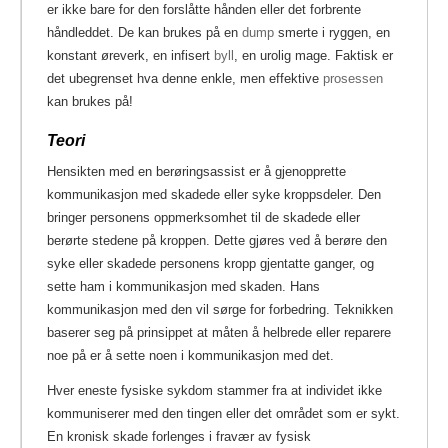
er ikke bare for den forslåtte hånden eller det forbrente
håndleddet. De kan brukes på en
dump
smerte i ryggen, en
konstant øreverk, en infisert
byll
, en urolig mage.
Faktisk er
det ubegrenset hva denne enkle, men effektive
prosessen
kan brukes på!
Teori
Hensikten med en berøringsassist er å gjenopprette
kommunikasjon med skadede eller syke kroppsdeler. Den
bringer personens oppmerksomhet til de skadede eller
berørte stedene på kroppen. Dette gjøres ved å berøre den
syke eller skadede personens kropp gjentatte ganger, og
sette ham i kommunikasjon med skaden. Hans
kommunikasjon med den vil sørge for forbedring. Teknikken
baserer seg på prinsippet at måten å helbrede eller reparere
noe på er å sette noen i kommunikasjon med det.
Hver eneste fysiske sykdom stammer fra at individet ikke
kommuniserer med den tingen eller det området som er sykt.
En kronisk skade forlenges i fravær av fysisk