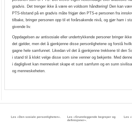
gradvis. Det trenger ikke å være en voldsom håndtering! Den kan vær
PTS-tilstand på en gradvis måte frigjør den PTS-e personen fra inns
tilbake, bringer personen opp til et forårsakende nivå, og gjør ham i st
givende liv.
Oppdagelsen av antisosiale eller undertrykkende personer bringer ikke 
det gjelder, men det å gjenkjenne disse personlighetene og forstå hvil
gagne hele samfunnet.
Likedan vil det å gjenkjenne trekkene til den S
i stand til å klokt velge disse som sine venner og bekjente. Med de
i dagliglivet kan mennesket skape et sunt samfunn og en sunn sivilisas
og menneskeheten.
Les «Den sosiale personligheten».
Les «Grunnleggende begreper og
Les «
definisjoner».