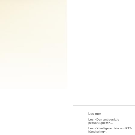
Les mer
Les «Den antisosiale
personligheten».
Les «Ytterligere data om PTS-
håndtering».