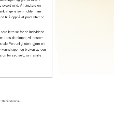
e svært mild. Å håndtere en
krenkningene som holder ham
and til å oppnå et produktivt og
bare lettelse for de individene
ket kaos de skaper, vil bestemt
osiale Personligheten, gjøre en
nne kunnskapen og bruken av den
jon for seg selv, sin familie
PTS-håndtering».