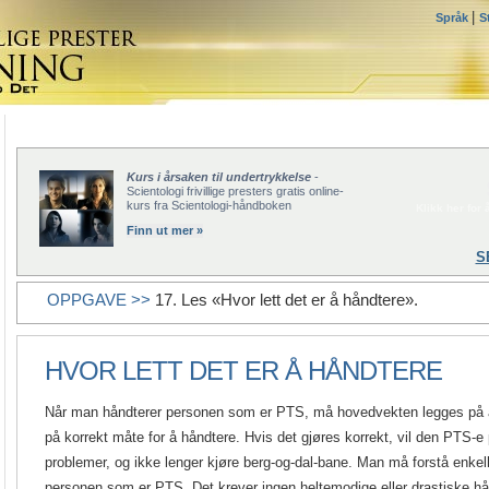
|
Språk
S
Kurs i årsaken til undertrykkelse
-
Scientologi frivillige presters gratis online-
kurs fra Scientologi-håndboken
Klikk her for å
Finn ut mer »
S
OPPGAVE >>
17. Les «Hvor lett det er å håndtere».
HVOR LETT DET ER Å HÅNDTERE
Når man håndterer personen som er PTS, må hovedvekten legges på å
på korrekt måte for å håndtere. Hvis det gjøres korrekt, vil den PTS-e 
problemer, og ikke lenger kjøre berg-og-dal-bane. Man må forstå enkel
personen som er PTS. Det krever ingen heltemodige eller drastiske hå