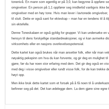
tonenivå. En mann som egentlig er på 3,0, kan begynne å oppføre se
omgivelser. En person på 1,1 oppfører seg imidlertid vanligvis ikke b
omgivelser med en høy tone. Hvis man lever i lavtonede omgivelser, 
til slutt. Dette er også sant for ekteskap – man har en tendens til å ti
sin ektefelle.
Denne Toneskalaen er også gyldig for grupper. Vi kan undersøke en 
hensyn til dens forskjellige standardreaksjoner, og vi kan avmerke dis
virksomhets eller en nasjons overlevelsespotensial.
Dette kartet kan også brukes når man ansetter folk, eller når man vel
nøyaktig pekepinn om hva du kan forvente, og gir deg en mulighet til
gjøre, før du har noen stor erfaring med dem. Det gir deg også en v
med deg i visse omgivelser eller rundt visse folk, for de kan trekke 
høyt opp.
Men ikke bruk dette kartet som et forsøk på å få noen til å underkast
befinner seg på det. Det kan ødelegge dem. La dem gjøre sine egne t