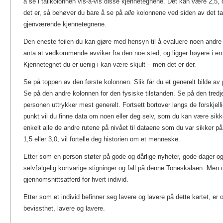
å se i tallkolonnen vis-à-vis disse kjennetegnene. Det kan være 2,5,
det er, så behøver du bare å se på
alle
kolonnene ved siden av det tall
gjenværende kjennetegnene.
Den eneste feilen du kan gjøre med hensyn til å evaluere noen andre
anta at vedkommende avviker fra den noe sted, og ligger høyere i en 
Kjennetegnet du er uenig i kan være skjult – men det er der.
Se på toppen av den første kolonnen. Slik får du et generelt bilde a
Se på den andre kolonnen for den fysiske tilstanden. Se på den tred
personen uttrykker mest generelt. Fortsett bortover langs de forskjell
punkt vil du finne data om noen eller deg selv, som du kan være si
enkelt alle de andre rutene på nivået til dataene som du var sikker p
1,5 eller 3,0, vil fortelle deg historien om et menneske.
Etter som en person støter på gode og dårlige nyheter, gode dager og
selvfølgelig kortvarige stigninger og fall på denne Toneskalaen. Men d
gjennomsnittsatferd for hvert individ.
Etter som et individ befinner seg lavere og lavere på dette kartet, er
bevissthet, lavere og lavere.