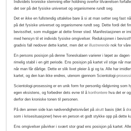
Individets kroniske stemning eller holdning overfor tilværelsen forfaller
det ser på det fysiske universet og organismene rundt seg.
Det er ikke en fullstendig uttalelse bare å si at man setter seg fast n
på det fysiske universet og organismene rundt seg. Dette fordi det finn
bevissthet, som muliggjør at dette finner sted. Manifestasjonen er imidl
med hensyn til et individs fysiske omgivelser. Reduksjonen i bevissthe
gradvis fall nedover dette kartet, men det er
illustrerende
nok for våre
En persons posisjon på denne Toneskalaen varierer i løpet av dagen
rimelig stabil i en gitt periode. Ens posisjon på kartet vil stige når 
når man får dårlige. Dette er slik livet pleier å gi og ta. Alle har imidle
kartet, og den kan ikke endres, utenom gjennom Scientologi-
prosess
Scientologi-prosessing er en unik form for personlig rådgivning som hje
egen eksistens, og forbedrer dets evne til å
konfrontere
hva det er og
derfor den kroniske tonen til personen.
På den annen side kan nødvendighetsnivået på
akutt
basis (det å
dr
som i krisesituasjoner) heve en person et godt stykke opp på dette kar
Ens omgivelser påvirker i svært stor grad ens posisjon på kartet. Alle