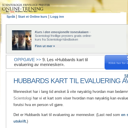
|
|
Språk
Start et Online kurs
Logg inn
Kurs i den emosjonelle toneskalaen
-
Scientologi frivillige presters gratis online-
kurs fra Scientologi-håndboken
Finn ut mer »
OPPGAVE >>
9. Les «Hubbards kart til
Klikk her for å
evaluering av mennesker».
S
HUBBARDS KART TIL EVALUERING 
Mennesket har i lang tid ønsket å vite nøyaktig hvordan man bedø
Scientologi
har vi et kart som viser hvordan man nøyaktig kan evalu
forutsi hva en person vil gjøre.
Det er Hubbards kart til evaluering av mennesker. (Last ned som
en 
utskrift.
)