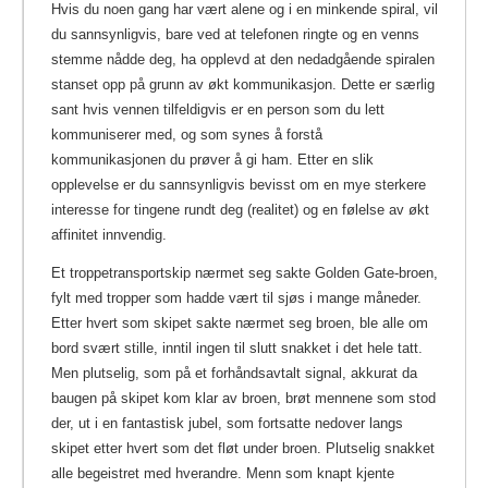
Hvis du noen gang har vært alene og i en minkende spiral, vil
du sannsynligvis, bare ved at telefonen ringte og en venns
stemme nådde deg, ha opplevd at den nedadgående spiralen
stanset opp på grunn av økt kommunikasjon. Dette er særlig
sant hvis vennen tilfeldigvis er en person som du lett
kommuniserer med, og som synes å forstå
kommunikasjonen du prøver å gi ham. Etter en slik
opplevelse er du sannsynligvis bevisst om en mye sterkere
interesse for tingene rundt deg (realitet) og en følelse av økt
affinitet innvendig.
Et troppetransportskip nærmet seg sakte Golden Gate-broen,
fylt med tropper som hadde vært til sjøs i mange måneder.
Etter hvert som skipet sakte nærmet seg broen, ble alle om
bord svært stille, inntil ingen til slutt snakket i det hele tatt.
Men plutselig, som på et forhåndsavtalt signal, akkurat da
baugen på skipet kom klar av broen, brøt mennene som stod
der, ut i en fantastisk jubel, som fortsatte nedover langs
skipet etter hvert som det fløt under broen. Plutselig snakket
alle begeistret med hverandre. Menn som knapt kjente