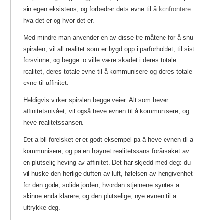
sin egen eksistens, og forbedrer dets evne til å
konfrontere
hva det er og hvor det er.
Med mindre man anvender en av disse tre måtene for å snu
spiralen, vil all realitet som er bygd opp i parforholdet, til sist
forsvinne, og begge to ville være skadet i deres totale
realitet, deres totale evne til å kommunisere og deres totale
evne til affinitet.
Heldigvis virker spiralen begge veier. Alt som hever
affinitetsnivået, vil også heve evnen til å kommunisere, og
heve realitetssansen.
Det å bli forelsket er et godt eksempel på å heve evnen til å
kommunisere, og på en høynet realitetssans forårsaket av
en plutselig heving av affinitet. Det har skjedd med deg; du
vil huske den herlige duften av luft, følelsen av hengivenhet
for den gode, solide jorden, hvordan stjernene syntes å
skinne enda klarere, og den plutselige, nye evnen til å
uttrykke deg.