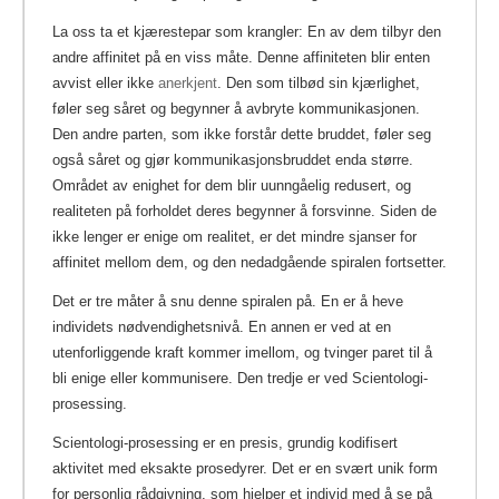
La oss ta et kjærestepar som krangler: En av dem tilbyr den
andre affinitet på en viss måte. Denne affiniteten blir enten
avvist eller ikke
anerkjent
.
Den som tilbød sin kjærlighet,
føler seg såret og begynner å avbryte kommunikasjonen.
Den andre parten, som ikke forstår dette bruddet, føler seg
også såret og gjør kommunikasjonsbruddet enda større.
Området av enighet for dem blir uunngåelig redusert, og
realiteten på forholdet deres begynner å forsvinne. Siden de
ikke lenger er enige om realitet, er det mindre sjanser for
affinitet mellom dem, og den nedadgående spiralen fortsetter.
Det er tre måter å snu denne spiralen på. En er å heve
individets nødvendighetsnivå. En annen er ved at en
utenforliggende kraft kommer imellom, og tvinger paret til å
bli enige eller kommunisere. Den tredje er ved Scientologi-
prosessing.
Scientologi-prosessing er en presis, grundig kodifisert
aktivitet med eksakte prosedyrer. Det er en svært unik form
for personlig rådgivning, som hjelper et individ med å se på