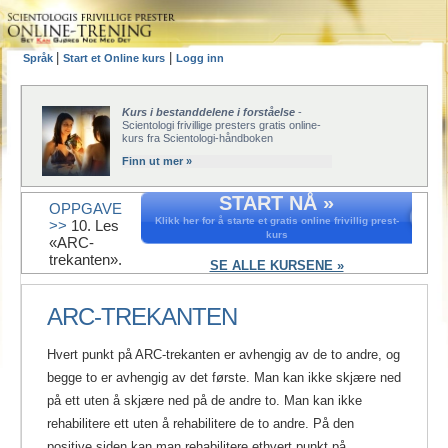
|
|
Språk
Start et Online kurs
Logg inn
Kurs i bestanddelene i forståelse
-
Scientologi frivillige presters gratis online-
kurs fra Scientologi-håndboken
Finn ut mer »
START NÅ »
OPPGAVE
Klikk her for å starte et gratis online frivillig prest-
>>
10. Les
kurs
«ARC-
trekanten».
SE ALLE KURSENE »
ARC-TREKANTEN
Hvert punkt på ARC-trekanten er avhengig av de to andre, og
begge to er avhengig av det første. Man kan ikke skjære ned
på ett uten å skjære ned på de andre to. Man kan ikke
rehabilitere ett uten å rehabilitere de to andre. På den
positive siden kan man rehabilitere ethvert punkt på