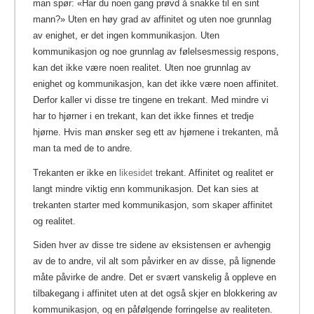
man spør: «Har du noen gang prøvd å snakke til en sint
mann?» Uten en høy grad av affinitet og uten noe grunnlag
av enighet, er det ingen kommunikasjon. Uten
kommunikasjon og noe grunnlag av følelsesmessig respons,
kan det ikke være noen realitet. Uten noe grunnlag av
enighet og kommunikasjon, kan det ikke være noen affinitet.
Derfor kaller vi disse tre tingene en trekant. Med mindre vi
har to hjørner i en trekant, kan det ikke finnes et tredje
hjørne. Hvis man ønsker seg ett av hjørnene i trekanten, må
man ta med de to andre.
Trekanten er ikke en
likesidet
trekant. Affinitet og realitet er
langt mindre viktig enn kommunikasjon. Det kan sies at
trekanten starter med kommunikasjon, som skaper affinitet
og realitet.
Siden hver av disse tre sidene av eksistensen er avhengig
av de to andre, vil alt som påvirker en av disse, på lignende
måte påvirke de andre. Det er svært vanskelig å oppleve en
tilbakegang i affinitet uten at det også skjer en blokkering av
kommunikasjon, og en påfølgende forringelse av realiteten.