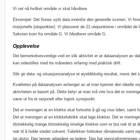
Vi vet nå hvilket område vi skal håndtere.
Eksempel: Det finnes sytti data innenfor den generelle scenen. Vi finn
irrasjonelle (utepunkter). Vi plasserer de 21 utepunktene i området de k
Seksten kom fra område G. Vi håndterer område G.
Opplevelse
Det bemerkelsesverdige ved en slik aktivitet er at dataanalysen av da
kan sidestilles med tre måneders
erfaring
med praktisk drift.
Slik gir data- og situasjonsanalyse et øyeblikkelig resultat, mens det ta
Kvaliteten på dataanalysen avhenger av at man kjenner den ideelle or
aktiviteten er basert på. Dette betyr at man må vite hva det er
mening
være ut fra et rasjonelt eller logisk synspunkt.
Det er meningen at en klokke skal fortsette å gå og vise tiden, samt ha
Det er meningen at en klokkefabrikk skal lage klokker. Det er meninge
tilstrekkelig mange tilstrekkelig rimelige klokker som er bra nok til at d
nok til å holde stedet solvent. Fabrikken forbruker råmateriale samt rep
og utstyr. Den lønner arbeidere og ledere. Den har serviceforretninger og