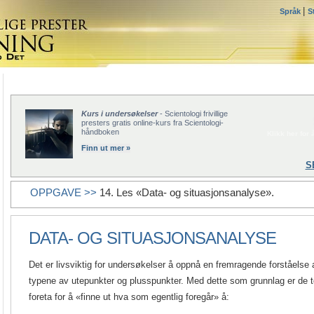
|
Språk
S
Kurs i undersøkelser
- Scientologi frivillige
presters gratis online-kurs fra Scientologi-
håndboken
Klikk her for å
Finn ut mer »
S
OPPGAVE >>
14. Les «Data- og situasjonsanalyse».
DATA- OG SITUASJONSANALYSE
Det er livsviktig for undersøkelser å oppnå en fremragende forståelse 
typene av utepunkter og plusspunkter. Med dette som grunnlag er de 
foreta for å «finne ut hva som egentlig foregår» å: