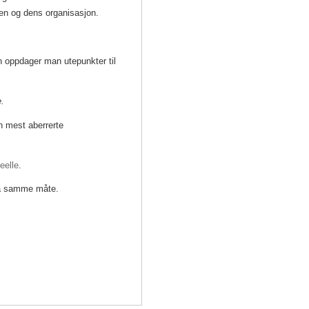
ten og dens organisasjon.
n oppdager man utepunkter til
.
n mest aberrerte
deelle
.
t på samme måte.