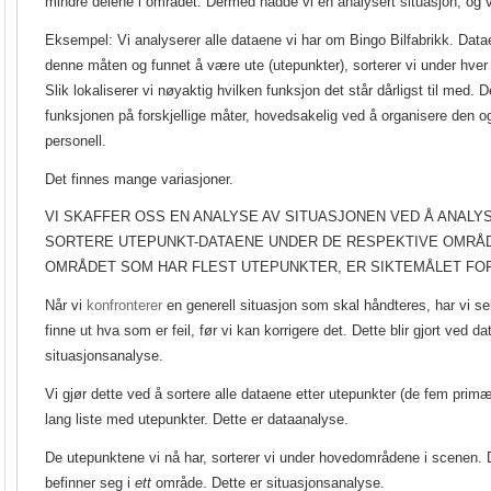
mindre delene i området. Dermed hadde vi en analysert situasjon, og 
Eksempel: Vi analyserer alle dataene vi har om Bingo Bilfabrikk. Dat
denne måten og funnet å være ute (utepunkter), sorterer vi under hver 
Slik lokaliserer vi nøyaktig hvilken funksjon det står dårligst til med. 
funksjonen på forskjellige måter, hovedsakelig ved å organisere den 
personell.
Det finnes mange variasjoner.
VI SKAFFER OSS EN ANALYSE AV SITUASJONEN VED Å ANALYS
SORTERE UTEPUNKT-DATAENE UNDER DE RESPEKTIVE OMRÅD
OMRÅDET SOM HAR FLEST UTEPUNKTER, ER SIKTEMÅLET FO
Når vi
konfronterer
en generell situasjon som skal håndteres, har vi se
finne ut hva som er feil, før vi kan korrigere det. Dette blir gjort ved d
situasjonsanalyse.
Vi gjør dette ved å sortere alle dataene etter utepunkter (de fem prim
lang liste med utepunkter. Dette er dataanalyse.
De utepunktene vi nå har, sorterer vi under hovedområdene i scenen. De
befinner seg i
ett
område. Dette er situasjonsanalyse.