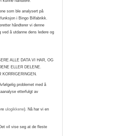
vi kunne håndtere.
aene som ble analysert på
funksjon i Bingo Bilfabrikk.
Deretter håndterer vi denne
og ved å utdanne dens ledere og
ERE ALLE DATA VI HAR, OG
ENE ELLER DELENE.
R KORRIGERINGEN.
lvfølgelig problemet med å
ataanalyse etterfulgt av
ære
ulogikkene
).
Nå har vi en
t vil vise seg at de fleste