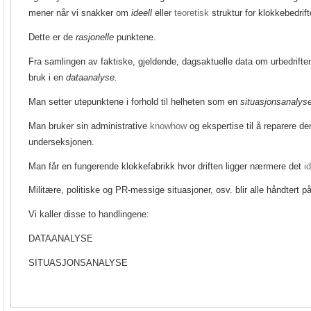
mener når vi snakker om
ideell
eller
teoretisk
struktur for klokkebedrif
Dette er de
rasjonelle
punktene.
Fra samlingen av faktiske, gjeldende, dagsaktuelle data om urbedrifte
bruk i en
dataanalyse.
Man setter utepunktene i forhold til helheten som en
situasjonsanalyse
Man bruker sin administrative
knowhow
og ekspertise til å reparere de
underseksjonen.
Man får en fungerende klokkefabrikk hvor driften ligger nærmere det
i
Militære, politiske og PR-messige situasjoner, osv. blir alle håndter
Vi kaller disse to handlingene:
DATAANALYSE
SITUASJONSANALYSE