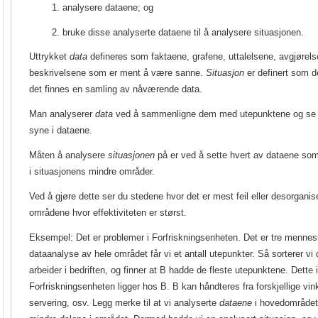
1. analysere dataene; og
2. bruke disse analyserte dataene til å analysere situasjonen.
Uttrykket
data
defineres som faktaene, grafene, uttalelsene, avgjørels
beskrivelsene som er ment å være sanne.
Situasjon
er definert som d
det finnes en samling av nåværende data.
Man analyserer
data
ved å sammenligne dem med utepunktene og se 
syne i dataene.
Måten å analysere
situasjonen
på er ved å sette hvert av dataene som
i situasjonens mindre områder.
Ved å gjøre dette ser du stedene hvor det er mest feil eller desorganis
områdene hvor effektiviteten er størst.
Eksempel: Det er problemer i Forfriskningsenheten. Det er tre mennesk
dataanalyse av hele området får vi et antall utepunkter. Så sorterer v
arbeider i bedriften, og finner at B hadde de fleste utepunktene. Dette 
Forfriskningsenheten ligger hos B. B kan håndteres fra forskjellige vin
servering, osv. Legg merke til at vi analyserte
dataene
i hovedområdet,