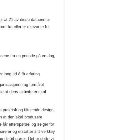
er at 21 av disse dataene er
om fra eller er relevante for.
taene fra en periode på en dag,
r lang tid å få erfaring.
ganisasjonen og formålet
en
at dens aktiviteter skal
 praktisk og tiltalende design.
n at den skal produsere
e får etterspørsel og selger for
arerer og erstatter sitt verktøy
 distributører. Det er dette vi