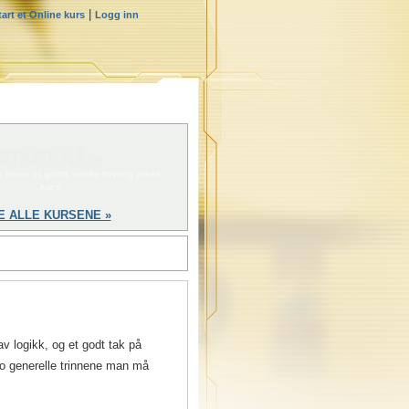
|
tart et Online kurs
Logg inn
START NÅ »
 starte et gratis online frivillig prest-
kurs
E ALLE KURSENE »
av logikk, og et godt tak på
to generelle trinnene man må