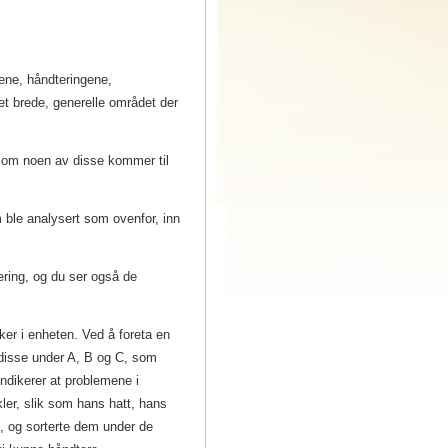
ene, håndteringene,
et brede, generelle området der
om noen av disse kommer til
 ble analysert som ovenfor, inn
ering, og du ser også de
er i enheten. Ved å foreta en
i disse under A, B og C, som
indikerer at problemene i
kler, slik som hans hatt, hans
 og sorterte dem under de