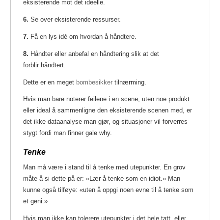
eksisterende mot det ideelle.
6.
Se over eksisterende ressurser.
7.
Få en lys idé om hvordan å håndtere.
8.
Håndter eller anbefal en håndtering slik at det
forblir håndtert.
Dette er en meget
bombesikker
tilnærming.
Hvis man bare noterer feilene i en scene, uten noe produkt
eller ideal å sammenligne den eksisterende scenen med, er
det ikke dataanalyse man gjør, og situasjoner vil forverres
stygt fordi man finner gale why.
Tenke
Man må være i stand til å tenke med utepunkter. En grov
måte å si dette på er: «Lær å tenke som en idiot.» Man
kunne også tilføye: «uten å oppgi noen evne til å tenke som
et geni.»
Hvis man ikke kan tolerere utepunkter i det hele tatt, eller