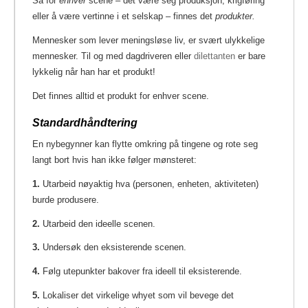
Så for
enhver
scene – det være seg produksjon, krigføring
eller å være vertinne i et selskap – finnes det
produkter.
Mennesker som lever meningsløse liv, er svært ulykkelige
mennesker. Til og med dagdriveren eller
dilettanten
er bare
lykkelig når han har et produkt!
Det finnes alltid et produkt for enhver scene.
Standardhåndtering
En nybegynner kan flytte omkring på tingene og rote seg
langt bort hvis han ikke følger mønsteret:
1.
Utarbeid nøyaktig hva (personen, enheten, aktiviteten)
burde produsere.
2.
Utarbeid den ideelle scenen.
3.
Undersøk den eksisterende scenen.
4.
Følg utepunkter bakover fra ideell til eksisterende.
5.
Lokaliser det virkelige whyet som vil bevege det