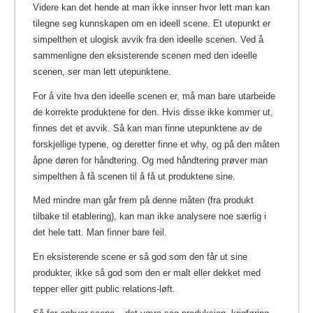
Videre kan det hende at man ikke innser hvor lett man kan
tilegne seg kunnskapen om en ideell scene. Et utepunkt er
simpelthen et ulogisk avvik fra den ideelle scenen. Ved å
sammenligne den eksisterende scenen med den ideelle
scenen, ser man lett utepunktene.
For å vite hva den ideelle scenen er, må man bare utarbeide
de korrekte produktene for den. Hvis disse ikke kommer ut,
finnes det et avvik. Så kan man finne utepunktene av de
forskjellige typene, og deretter finne et why, og på den måten
åpne døren for håndtering. Og med håndtering prøver man
simpelthen å få scenen til å få ut produktene sine.
Med mindre man går frem på denne måten (fra produkt
tilbake til etablering), kan man ikke analysere noe særlig i
det hele tatt. Man finner bare feil.
En eksisterende scene er så god som den får ut sine
produkter, ikke så god som den er malt eller dekket med
tepper eller gitt public relations-løft.