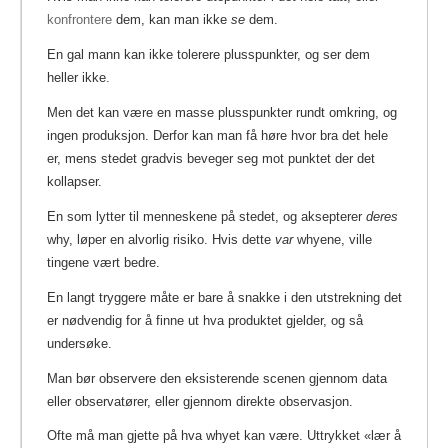
konfrontere
dem, kan man ikke
se
dem.
En gal mann kan ikke tolerere plusspunkter, og ser dem
heller ikke.
Men det kan være en masse plusspunkter rundt omkring, og
ingen produksjon. Derfor kan man få høre hvor bra det hele
er, mens stedet gradvis beveger seg mot punktet der det
kollapser.
En som lytter til menneskene på stedet, og aksepterer
deres
why, løper en alvorlig risiko.
Hvis dette
var
whyene, ville
tingene vært bedre.
En langt tryggere måte er bare å snakke i den utstrekning det
er nødvendig for å finne ut hva produktet gjelder, og så
undersøke.
Man bør observere den eksisterende scenen gjennom data
eller observatører, eller gjennom direkte observasjon.
Ofte må man gjette på hva whyet kan være. Uttrykket «lær å