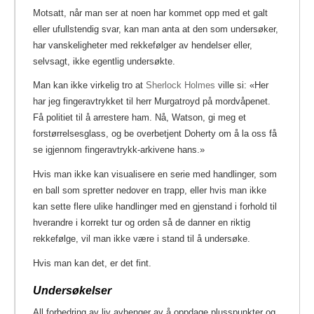
Motsatt, når man ser at noen har kommet opp med et galt
eller ufullstendig svar, kan man anta at den som undersøker,
har vanskeligheter med rekkefølger av hendelser eller,
selvsagt, ikke egentlig undersøkte.
Man kan ikke virkelig tro at
Sherlock Holmes
ville si: «Her
har jeg fingeravtrykket til herr Murgatroyd på mordvåpenet.
Få politiet til å arrestere ham. Nå, Watson, gi meg et
forstørrelsesglass, og be overbetjent Doherty om å la oss få
se igjennom fingeravtrykk-arkivene hans.»
Hvis man ikke kan visualisere en serie med handlinger, som
en ball som spretter nedover en trapp, eller hvis man ikke
kan sette flere ulike handlinger med en gjenstand i forhold til
hverandre i korrekt tur og orden så de danner en riktig
rekkefølge, vil man ikke være i stand til å undersøke.
Hvis man kan det, er det fint.
Undersøkelser
All forbedring av liv avhenger av å oppdage plusspunkter og