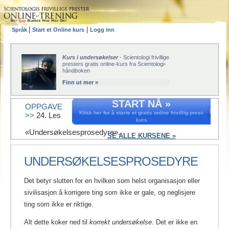
|
|
Språk
Start et Online kurs
Logg inn
Kurs i undersøkelser
- Scientologi frivillige
presters gratis online-kurs fra Scientologi-
håndboken
Finn ut mer »
START NÅ »
OPPGAVE
Klikk her for å starte et gratis online frivillig prest-
>>
24. Les
kurs
«Undersøkelsesprosedyre».
SE ALLE KURSENE »
UNDERSØKELSESPROSEDYRE
Det betyr slutten for en hvilken som helst organisasjon eller
sivilisasjon å korrigere ting som ikke er gale, og neglisjere
ting som ikke er riktige.
Alt dette koker ned til
korrekt undersøkelse
. Det er ikke en