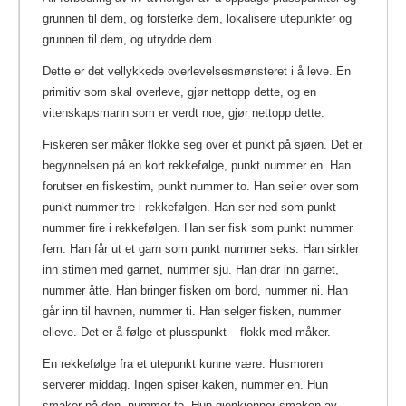
grunnen til dem, og forsterke dem, lokalisere utepunkter og
grunnen til dem, og utrydde dem.
Dette er det vellykkede overlevelsesmønsteret i å leve. En
primitiv som skal overleve, gjør nettopp dette, og en
vitenskapsmann som er verdt noe, gjør nettopp dette.
Fiskeren ser måker flokke seg over et punkt på sjøen. Det er
begynnelsen på en kort rekkefølge, punkt nummer en. Han
forutser en fiskestim, punkt nummer to. Han seiler over som
punkt nummer tre i rekkefølgen. Han ser ned som punkt
nummer fire i rekkefølgen. Han ser fisk som punkt nummer
fem. Han får ut et garn som punkt nummer seks. Han sirkler
inn stimen med garnet, nummer sju.
Han drar inn garnet,
nummer åtte. Han bringer fisken om bord, nummer ni. Han
går inn til havnen, nummer ti. Han selger fisken, nummer
elleve. Det er å følge et plusspunkt – flokk med måker.
En rekkefølge fra et utepunkt kunne være: Husmoren
serverer middag. Ingen spiser kaken, nummer en. Hun
smaker på den, nummer to. Hun gjenkjenner smaken av