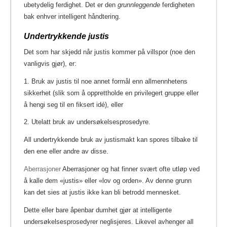
ubetydelig ferdighet. Det er den
grunnleggende
ferdigheten
bak enhver intelligent håndtering.
Undertrykkende justis
Det som har skjedd når justis kommer på villspor (noe den
vanligvis gjør), er:
1. Bruk av justis til noe annet formål enn allmennhetens
sikkerhet (slik som å opprettholde en privilegert gruppe eller
å hengi seg til en fiksert idé), eller
2. Utelatt bruk av undersøkelsesprosedyre.
All undertrykkende bruk av justismakt kan spores tilbake til
den ene eller andre av disse.
Aberrasjoner
Aberrasjoner og hat finner svært ofte utløp ved
å kalle dem «justis» eller «lov og orden». Av denne grunn
kan det sies at justis ikke kan bli betrodd mennesket.
Dette eller bare åpenbar dumhet gjør at intelligente
undersøkelsesprosedyrer neglisjeres. Likevel avhenger all