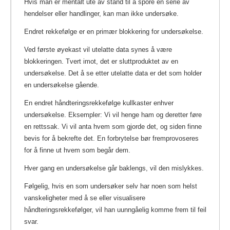
Hvis man er mentalt ute av stand til å spore en serie av
hendelser eller handlinger, kan man ikke undersøke.
Endret rekkefølge er en primær blokkering for undersøkelse.
Ved første øyekast vil utelatte data synes å være
blokkeringen. Tvert imot, det er sluttproduktet av en
undersøkelse. Det å se etter utelatte data er det som holder
en undersøkelse gående.
En endret håndteringsrekkefølge kullkaster enhver
undersøkelse. Eksempler: Vi vil henge ham og deretter føre
en rettssak. Vi vil anta hvem som gjorde det, og siden finne
bevis for å bekrefte det. En forbrytelse bør fremprovoseres
for å finne ut hvem som begår dem.
Hver gang en undersøkelse går baklengs, vil den mislykkes.
Følgelig, hvis en som undersøker selv har noen som helst
vanskeligheter med å se eller visualisere
håndteringsrekkefølger, vil han uunngåelig komme frem til feil
svar.