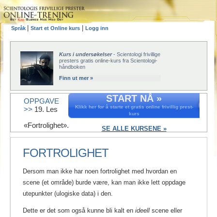
|
|
Språk
Start et Online kurs
Logg inn
Kurs i undersøkelser
- Scientologi frivillige
presters gratis online-kurs fra Scientologi-
håndboken
Finn ut mer »
START NÅ »
OPPGAVE
Klikk her for å starte et gratis online frivillig prest-
>>
19. Les
kurs
«Fortrolighet».
SE ALLE KURSENE »
FORTROLIGHET
Dersom man ikke har noen fortrolighet med hvordan en
scene (et område) burde være, kan man ikke lett oppdage
utepunkter (ulogiske data) i den.
Dette er det som også kunne bli kalt en
ideell
scene eller