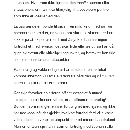
situasjon. Hvis man ikke kjenner den
ideelle
scenen eller
situasjonen, er man ikke tilbøyelig til å observere punkter
som ikke er ideelle ved den.
La oss sende en bonde til sjøs. I en mild vind, med
rær
og
bommer som knirker, og vann som slår mot skroget, er han
sikker på at skipet er i ferd med å synke.
Han har ingen
fortrolighet med hvordan det skal lyde eller se ut, så han går
glipp av eventuelle virkelige utepunkter, og betrakter kanskje
alle plusspunkter som utepunkter.
På en rolig og vakker dag ser han imidlertid en lastebåt
komme innenfor 500 fots avstand fra båtsiden og gå
full fart
akterut
, og tror at alt er storartet.
Kanskje forsøker en erfaren offiser desperat å unngå
kollisjon, og alt bonden vil tro, er at offiseren er uhøflig!
Bonden, som mangler enhver fortrolighet med sjøen, og ikke
har noe
ideal
når det gjelder hva komfortabel ferd ville være,
ville sjelden se virkelige utepunkter, med mindre han druknet.
Men en erfaren sjømann, som er fortrolig med scenen i alle