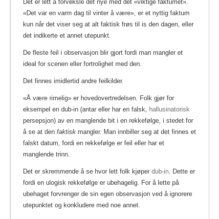
Det er lett å forveksle det nye med det «viktige faktumet».
«Det var en varm dag til vinter å være», er et nyttig faktum
kun når det viser seg at alt faktisk frøs til is den dagen, eller
det indikerte et annet utepunkt.
De fleste feil i observasjon blir gjort fordi man mangler et
ideal for scenen eller fortrolighet med den.
Det finnes imidlertid andre feilkilder.
«Å være rimelig» er hovedovertredelsen. Folk gjør for
eksempel en dub-in (antar eller har en falsk,
hallusinatorisk
persepsjon) av en manglende bit i en rekkefølge, i stedet for
å se at den
faktisk
mangler. Man innbiller seg at det finnes et
falskt datum, fordi en rekkefølge er feil eller har et
manglende trinn.
Det er skremmende å se hvor lett folk kjøper
dub-in
.
Dette er
fordi en ulogisk rekkefølge er ubehagelig. For å lette på
ubehaget forvrenger de sin egen observasjon ved å ignorere
utepunktet og konkludere med noe annet.