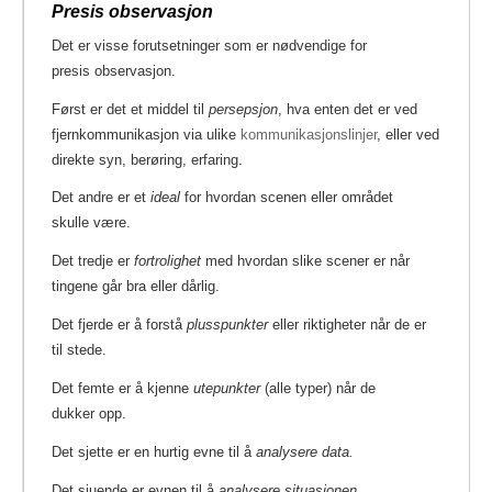
Presis observasjon
Det er visse forutsetninger som er nødvendige for
presis observasjon.
Først er det et middel til
persepsjon
, hva enten det er ved
fjernkommunikasjon via ulike
kommunikasjonslinjer
, eller ved
direkte syn, berøring, erfaring.
Det andre er et
ideal
for hvordan scenen eller området
skulle være.
Det tredje er
fortrolighet
med hvordan slike scener er når
tingene går bra eller dårlig.
Det fjerde er å forstå
plusspunkter
eller riktigheter når de er
til stede.
Det femte er å kjenne
utepunkter
(alle typer) når de
dukker opp.
Det sjette er en hurtig evne til å
analysere data.
Det sjuende er evnen til å
analysere
situasjonen.