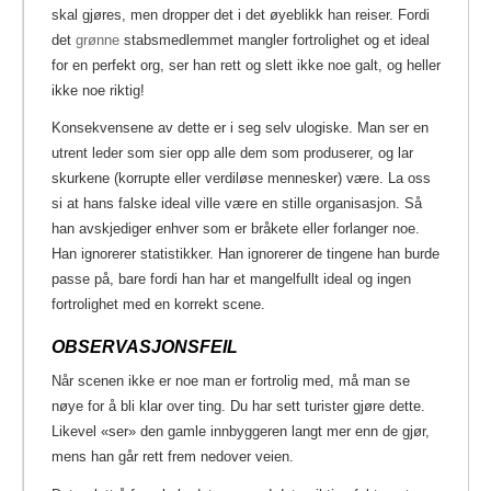
skal gjøres, men dropper det i det øyeblikk han reiser. Fordi
det
grønne
stabsmedlemmet mangler fortrolighet og et ideal
for en perfekt org, ser han rett og slett ikke noe galt, og heller
ikke noe riktig!
Konsekvensene av dette er i seg selv ulogiske. Man ser en
utrent leder som sier opp alle dem som produserer, og lar
skurkene (korrupte eller verdiløse mennesker) være. La oss
si at hans falske ideal ville være en stille organisasjon. Så
han avskjediger enhver som er bråkete eller forlanger noe.
Han ignorerer statistikker. Han ignorerer de tingene han burde
passe på, bare fordi han har et mangelfullt ideal og ingen
fortrolighet med en korrekt scene.
OBSERVASJONSFEIL
Når scenen ikke er noe man er fortrolig med, må man se
nøye for å bli klar over ting. Du har sett turister gjøre dette.
Likevel «ser» den gamle innbyggeren langt mer enn de gjør,
mens han går rett frem nedover veien.