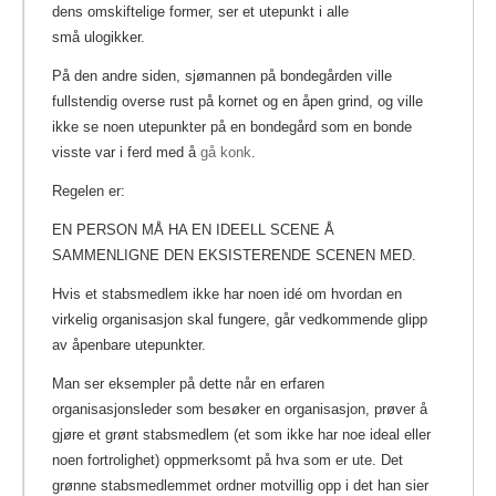
dens omskiftelige former, ser et utepunkt i alle
små ulogikker.
På den andre siden, sjømannen på bondegården ville
fullstendig overse rust på kornet og en åpen grind, og ville
ikke se noen utepunkter på en bondegård som en bonde
visste var i ferd med å
gå konk
.
Regelen er:
EN PERSON MÅ HA EN IDEELL SCENE Å
SAMMENLIGNE DEN EKSISTERENDE SCENEN MED.
Hvis et stabsmedlem ikke har noen idé om hvordan en
virkelig organisasjon skal fungere, går vedkommende glipp
av åpenbare utepunkter.
Man ser eksempler på dette når en erfaren
organisasjonsleder som besøker en organisasjon, prøver å
gjøre et grønt stabsmedlem (et som ikke har noe ideal eller
noen fortrolighet) oppmerksomt på hva som er ute. Det
grønne stabsmedlemmet ordner motvillig opp i det han sier