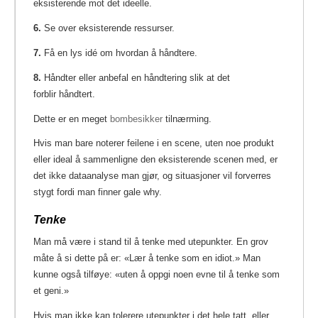
eksisterende mot det ideelle.
6.
Se over eksisterende ressurser.
7.
Få en lys idé om hvordan å håndtere.
8.
Håndter eller anbefal en håndtering slik at det
forblir håndtert.
Dette er en meget
bombesikker
tilnærming.
Hvis man bare noterer feilene i en scene, uten noe produkt
eller ideal å sammenligne den eksisterende scenen med, er
det ikke dataanalyse man gjør, og situasjoner vil forverres
stygt fordi man finner gale why.
Tenke
Man må være i stand til å tenke med utepunkter. En grov
måte å si dette på er: «Lær å tenke som en idiot.» Man
kunne også tilføye: «uten å oppgi noen evne til å tenke som
et geni.»
Hvis man ikke kan tolerere utepunkter i det hele tatt, eller