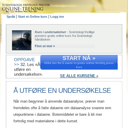
|
|
Språk
Start et Online kurs
Logg inn
Kurs i undersøkelser
- Scientologi frivillige
presters gratis online-kurs fra Scientologi-
håndboken
Finn ut mer »
START NÅ »
OPPGAVE
Klikk her for å starte et gratis online frivillig prest-
>>
32. Les «Å
kurs
utføre en
undersøkelse».
SE ALLE KURSENE »
Å UTFØRE EN UNDERSØKELSE
Når man begynner å anvende dataanalyse, prøver man
fremdeles ofte å fatte dataene om dataanalyse snarere enn
utepunktene i dataene. Botemiddelet er bare å bli mer
fortrolig med materialene i dette kurset.