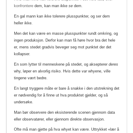
konfrontere
dem, kan man ikke
se
dem.
En gal mann kan ikke tolerere plusspunkter, og ser dem
heller ikke.
Men det kan være en masse plusspunkter rundt omkring, og
ingen produksjon. Derfor kan man få høre hvor bra det hele
er, mens stedet gradvis beveger seg mot punktet der det
kollapser.
En som lytter til menneskene på stedet, og aksepterer
deres
why, løper en alvorlig risiko.
Hvis dette
var
whyene, ville
tingene vært bedre.
En langt tryggere måte er bare å snakke i den utstrekning det
er nødvendig for å finne ut hva produktet gjelder, og så
undersøke.
Man bør observere den eksisterende scenen gjennom data
eller observatører, eller gjennom direkte observasjon.
Ofte må man gjette på hva whyet kan være. Uttrykket «lær å