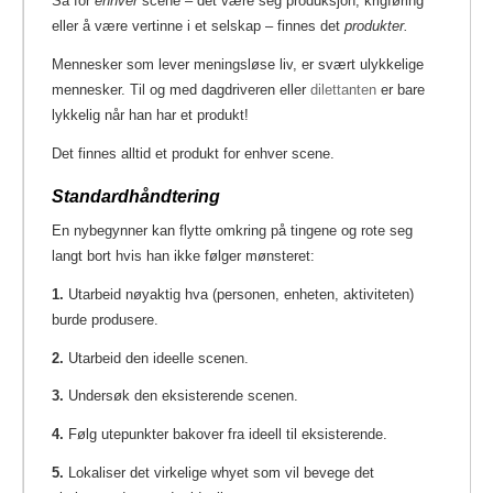
Så for
enhver
scene – det være seg produksjon, krigføring
eller å være vertinne i et selskap – finnes det
produkter.
Mennesker som lever meningsløse liv, er svært ulykkelige
mennesker. Til og med dagdriveren eller
dilettanten
er bare
lykkelig når han har et produkt!
Det finnes alltid et produkt for enhver scene.
Standardhåndtering
En nybegynner kan flytte omkring på tingene og rote seg
langt bort hvis han ikke følger mønsteret:
1.
Utarbeid nøyaktig hva (personen, enheten, aktiviteten)
burde produsere.
2.
Utarbeid den ideelle scenen.
3.
Undersøk den eksisterende scenen.
4.
Følg utepunkter bakover fra ideell til eksisterende.
5.
Lokaliser det virkelige whyet som vil bevege det