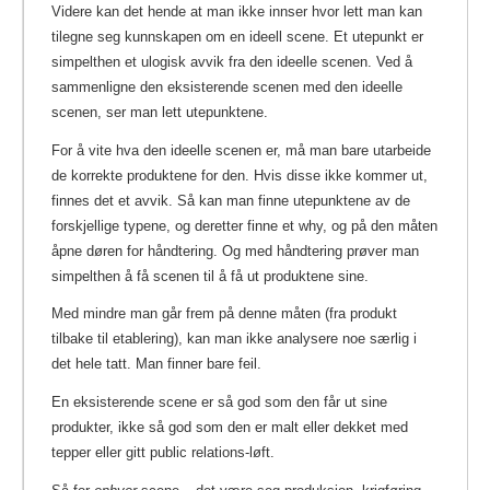
Videre kan det hende at man ikke innser hvor lett man kan
tilegne seg kunnskapen om en ideell scene. Et utepunkt er
simpelthen et ulogisk avvik fra den ideelle scenen. Ved å
sammenligne den eksisterende scenen med den ideelle
scenen, ser man lett utepunktene.
For å vite hva den ideelle scenen er, må man bare utarbeide
de korrekte produktene for den. Hvis disse ikke kommer ut,
finnes det et avvik. Så kan man finne utepunktene av de
forskjellige typene, og deretter finne et why, og på den måten
åpne døren for håndtering. Og med håndtering prøver man
simpelthen å få scenen til å få ut produktene sine.
Med mindre man går frem på denne måten (fra produkt
tilbake til etablering), kan man ikke analysere noe særlig i
det hele tatt. Man finner bare feil.
En eksisterende scene er så god som den får ut sine
produkter, ikke så god som den er malt eller dekket med
tepper eller gitt public relations-løft.