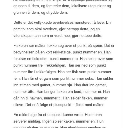
grunnen til dem, og forsterke dem, lokalisere utepunkter og
grunnen til dem, og utrydde dem.
Dette er det vellykkede overlevelsesmønsteret i å leve. En
primitiv som skal overleve, gjør nettopp dette, og en
vitenskapsmann som er verdt noe, gjør nettopp dette.
Fiskeren ser måker flokke seg over et punkt på sjøen. Det er
begynnelsen på en kort rekkefølge, punkt nummer en. Han
forutser en fiskestim, punkt nummer to. Han seiler over som
punkt nummer tre i rekkefølgen. Han ser ned som punkt
nummer fire i rekkefølgen. Han ser fisk som punkt nummer
fem. Han får ut et garn som punkt nummer seks. Han sirkler
inn stimen med garnet, nummer sju.
Han drar inn garnet,
nummer åtte. Han bringer fisken om bord, nummer ni. Han
går inn til havnen, nummer ti. Han selger fisken, nummer
elleve. Det er å følge et plusspunkt – flokk med måker.
En rekkefølge fra et utepunkt kunne være: Husmoren
serverer middag. Ingen spiser kaken, nummer en. Hun
smaker på den, nummer to. Hun gjenkjenner smaken av