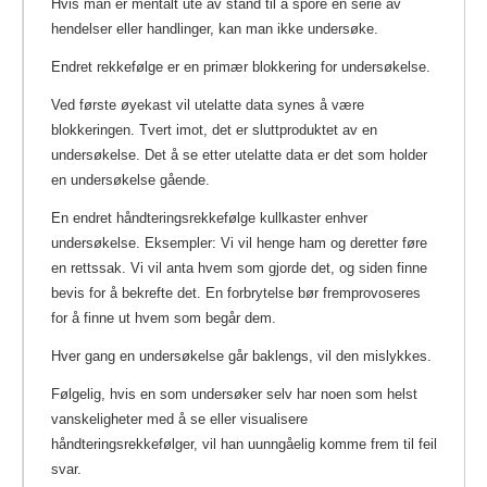
Hvis man er mentalt ute av stand til å spore en serie av
hendelser eller handlinger, kan man ikke undersøke.
Endret rekkefølge er en primær blokkering for undersøkelse.
Ved første øyekast vil utelatte data synes å være
blokkeringen. Tvert imot, det er sluttproduktet av en
undersøkelse. Det å se etter utelatte data er det som holder
en undersøkelse gående.
En endret håndteringsrekkefølge kullkaster enhver
undersøkelse. Eksempler: Vi vil henge ham og deretter føre
en rettssak. Vi vil anta hvem som gjorde det, og siden finne
bevis for å bekrefte det. En forbrytelse bør fremprovoseres
for å finne ut hvem som begår dem.
Hver gang en undersøkelse går baklengs, vil den mislykkes.
Følgelig, hvis en som undersøker selv har noen som helst
vanskeligheter med å se eller visualisere
håndteringsrekkefølger, vil han uunngåelig komme frem til feil
svar.