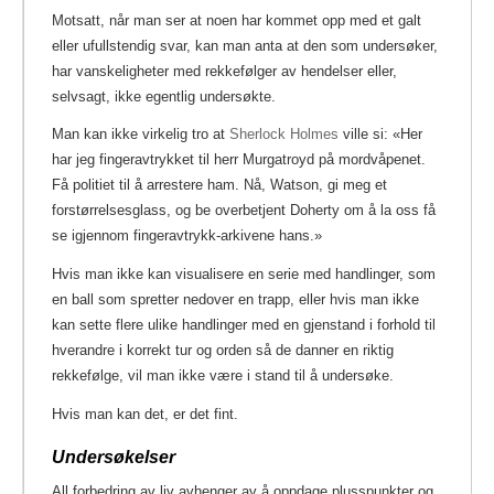
Motsatt, når man ser at noen har kommet opp med et galt
eller ufullstendig svar, kan man anta at den som undersøker,
har vanskeligheter med rekkefølger av hendelser eller,
selvsagt, ikke egentlig undersøkte.
Man kan ikke virkelig tro at
Sherlock Holmes
ville si: «Her
har jeg fingeravtrykket til herr Murgatroyd på mordvåpenet.
Få politiet til å arrestere ham. Nå, Watson, gi meg et
forstørrelsesglass, og be overbetjent Doherty om å la oss få
se igjennom fingeravtrykk-arkivene hans.»
Hvis man ikke kan visualisere en serie med handlinger, som
en ball som spretter nedover en trapp, eller hvis man ikke
kan sette flere ulike handlinger med en gjenstand i forhold til
hverandre i korrekt tur og orden så de danner en riktig
rekkefølge, vil man ikke være i stand til å undersøke.
Hvis man kan det, er det fint.
Undersøkelser
All forbedring av liv avhenger av å oppdage plusspunkter og