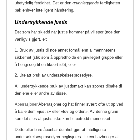
ubetydelig ferdighet. Det er den
grunnleggende
ferdigheten
bak enhver intelligent håndtering.
Undertrykkende justis
Det som har skjedd når justis kommer på villspor (noe den
vanligvis gjør), er:
1. Bruk av justis til noe annet formål enn allmennhetens
sikkerhet (slik som å opprettholde en privilegert gruppe eller
å hengi seg til en fiksert idé), eller
2. Utelatt bruk av undersøkelsesprosedyre.
All undertrykkende bruk av justismakt kan spores tilbake til
den ene eller andre av disse.
Aberrasjoner
Aberrasjoner og hat finner svært ofte utløp ved
å kalle dem «justis» eller «lov og orden». Av denne grunn
kan det sies at justis ikke kan bli betrodd mennesket.
Dette eller bare åpenbar dumhet gjør at intelligente
undersøkelsesprosedyrer neglisjeres. Likevel avhenger all