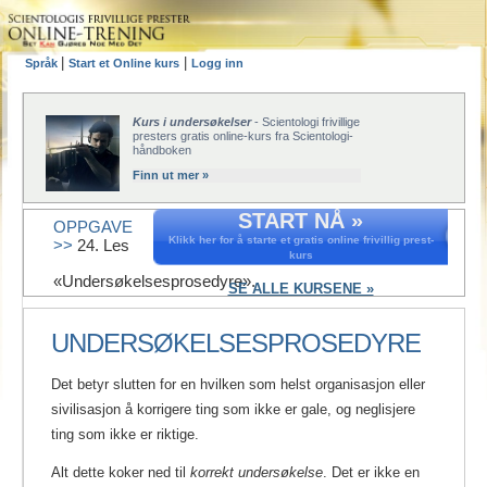
|
|
Språk
Start et Online kurs
Logg inn
Kurs i undersøkelser
- Scientologi frivillige
presters gratis online-kurs fra Scientologi-
håndboken
Finn ut mer »
START NÅ »
OPPGAVE
Klikk her for å starte et gratis online frivillig prest-
>>
24. Les
kurs
«Undersøkelsesprosedyre».
SE ALLE KURSENE »
UNDERSØKELSESPROSEDYRE
Det betyr slutten for en hvilken som helst organisasjon eller
sivilisasjon å korrigere ting som ikke er gale, og neglisjere
ting som ikke er riktige.
Alt dette koker ned til
korrekt undersøkelse
. Det er ikke en