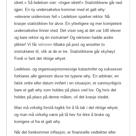
idrett.» Så ledelsen sier: «Ingen idrett!» Statistikkene går ned
igjen. En ny undersøkelse kommer med et galt why:
«elevene undervises feil.» Ledelsen sparker rektor.
Nå
krasjer statistikken for alvor. En ytterligere og mer kompetent
undersøkelse finner sted. Det viser seg at det var 140 elever
og bare rektor og én instruktør! Og rektoren hadde andre
plikter! Vi får
rektoren
tilbake på post og ansetter to
instruktører til, slik at de er tre. Statistikkene går skyhøyt.
Fordi vi fant det riktige whyet.
Ledelses- og organisasjonsmessige katastrofer og suksesser
forklares
alle
gjennom disse tre typene why. En arbitrær, en
falsk ordre eller datum innført i en situasjon, er sannsynligvis
bare et galt why som holdes på plass ved lov. Og hvis det
holdes på plass på denne måten, vil det krasje stedet.
Man må virkelig forstå logikk for å få tak i det riktige whyet,
og man må virkelig være på tå hev for ikke å bruke og
korrigere ut fra et galt why.
Når det forekommer inflasjon, er finansielle vedtekter eller