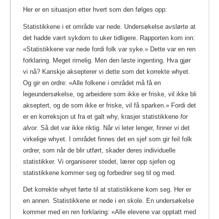
Her er en situasjon etter hvert som den følges opp:
Statistikkene i et område var nede. Undersøkelse avslørte at
det hadde vært sykdom to uker tidligere. Rapporten kom inn:
«Statistikkene var nede fordi folk var syke.» Dette var en ren
forklaring. Meget rimelig. Men den løste ingenting. Hva gjør
vi nå? Kanskje aksepterer vi dette som det korrekte whyet.
Og gir en ordre: «Alle folkene i området må få en
legeundersøkelse, og arbeidere som ikke er friske, vil ikke bli
akseptert, og de som ikke er friske, vil få sparken.» Fordi det
er en korreksjon ut fra et galt why, krasjer statistikkene
for
alvor.
Så det var ikke riktig. Når vi leter lenger, finner vi det
virkelige whyet. I området finnes det en sjef som gir feil folk
ordrer, som når de blir utført, skader deres individuelle
statistikker. Vi organiserer stedet, lærer opp sjefen og
statistikkene kommer seg og forbedrer seg til og med.
Det korrekte whyet førte til at statistikkene kom seg. Her er
en annen. Statistikkene er nede i en skole. En undersøkelse
kommer med en ren forklaring: «Alle elevene var opptatt med