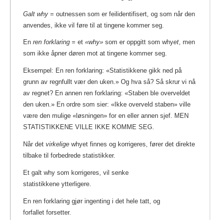
Galt why
= outnessen som er feilidentifisert, og som når den
anvendes, ikke vil føre til at tingene kommer seg.
En
ren forklaring
= et
«why»
som er oppgitt som why
et
, men
som ikke åpner døren mot at tingene kommer seg.
Eksempel: En ren forklaring: «Statistikkene gikk ned på
grunn av regnfullt vær den uken.» Og hva så? Så skrur vi nå
av regnet? En annen ren forklaring: «Staben ble overveldet
den uken.» En ordre som sier: «Ikke overveld staben» ville
være den mulige «løsningen» for en eller annen sjef. MEN
STATISTIKKENE VILLE IKKE KOMME SEG.
Når det
virkelige
whyet finnes og korrigeres, fører det direkte
tilbake til forbedrede statistikker.
Et galt why som korrigeres, vil senke
statistikkene ytterligere.
En ren forklaring gjør ingenting i det hele tatt, og
forfallet forsetter.