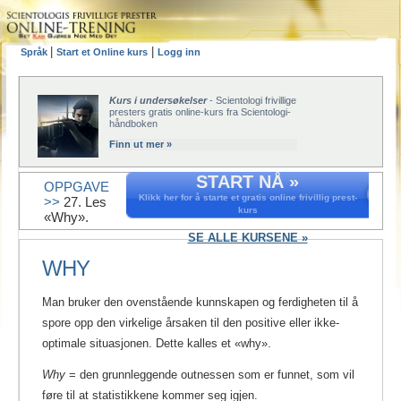
|
|
Språk
Start et Online kurs
Logg inn
Kurs i undersøkelser
- Scientologi frivillige
presters gratis online-kurs fra Scientologi-
håndboken
Finn ut mer »
START NÅ »
OPPGAVE
Klikk her for å starte et gratis online frivillig prest-
>>
27. Les
kurs
«Why».
SE ALLE KURSENE »
WHY
Man bruker den ovenstående kunnskapen og ferdigheten til å
spore opp den virkelige årsaken til den positive eller ikke-
optimale situasjonen. Dette kalles et «why».
Why
= den grunnleggende outnessen som er funnet, som vil
føre til at statistikkene kommer seg igjen.