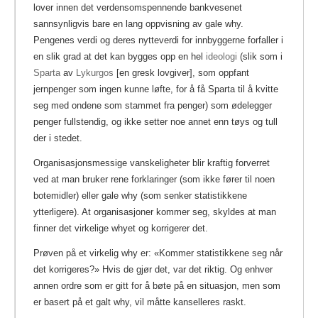
lover innen det verdensomspennende bankvesenet
sannsynligvis bare en lang oppvisning av gale why.
Pengenes verdi og deres nytteverdi for innbyggerne forfaller i
en slik grad at det kan bygges opp en hel
ideologi
(slik som i
Sparta
av
Lykurgos
[en gresk lovgiver], som oppfant
jernpenger som ingen kunne løfte, for å få Sparta til å kvitte
seg med ondene som stammet fra penger) som ødelegger
penger fullstendig, og ikke setter noe annet enn tøys og tull
der i stedet.
Organisasjonsmessige vanskeligheter blir kraftig forverret
ved at man bruker rene forklaringer (som ikke fører til noen
botemidler) eller gale why (som senker statistikkene
ytterligere). At organisasjoner kommer seg, skyldes at man
finner det virkelige whyet og korrigerer det.
Prøven på et virkelig why er: «Kommer statistikkene seg når
det korrigeres?» Hvis de gjør det, var det riktig. Og enhver
annen ordre som er gitt for å bøte på en situasjon, men som
er basert på et galt why, vil måtte kanselleres raskt.